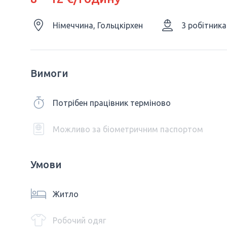
Німеччина, Гольцкірхен
3 робітника
Вимоги
Потрібен працівник терміново
Можливо за біометричним паспортом
Умови
Житло
Робочий одяг