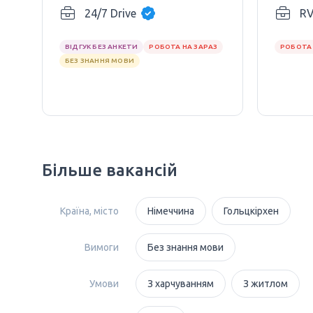
24/7 Drive
R
ВІДГУК БЕЗ АНКЕТИ
РОБОТА НА ЗАРАЗ
РОБОТА 
БЕЗ ЗНАННЯ МОВИ
Більше вакансій
Країна, місто
Німеччина
Гольцкірхен
Вимоги
Без знання мови
Умови
З харчуванням
З житлом