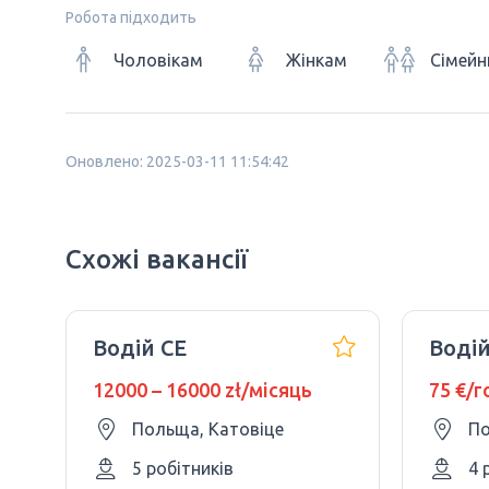
Робота підходить
Чоловікам
Жінкам
Сімейн
Оновлено: 2025-03-11 11:54:42
Схожі вакансії
Водій CE
Воді
12000 – 16000 zł/місяць
75 €/
Польща, Катовіце
По
5 робітників
4 