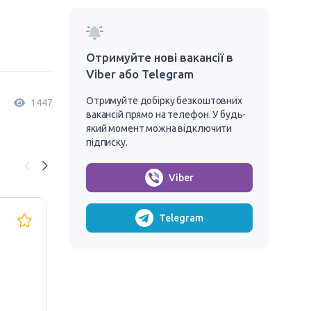
Отримуйте нові вакансії в
Viber або Telegram
Отримуйте добірку безкоштовних
1447
вакансій прямо на телефон. У будь-
який момент можна відключити
підписку.
Viber
Telegram
Водiї С+Є, 9500-
Оп
10000 zł (AMAZON)
бе
9 500 - 10 000 зл
9500 zł/годину
28 
Польща, Познань