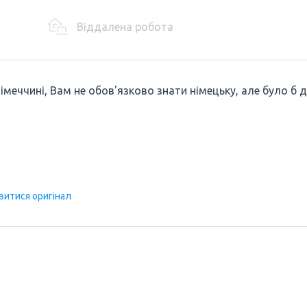
Віддалена робота
меччині, Вам не обов'язково знати німецьку, але було б 
витися оригінал