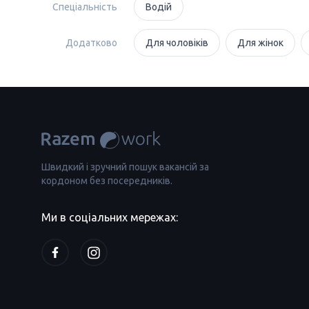
Спеціальність
Водій
Додатково
Для чоловіків
Для жінок
Швидкий і зручний пошук вакансій за
кордоном без посередників.
Ми в соціальних мережах: