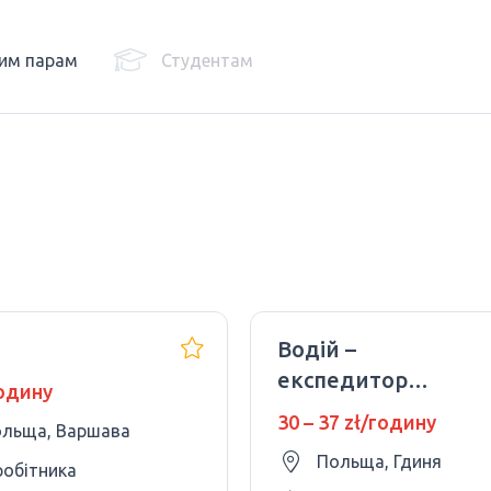
им парам
Студентам
й
Водій –
експедитор
годину
(категорія В)
30 – 37 zł/годину
льща, Варшава
Польща, Гдиня
робітника