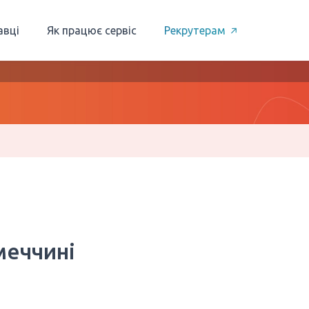
авці
Як працює сервіс
Рекрутерам
меччині