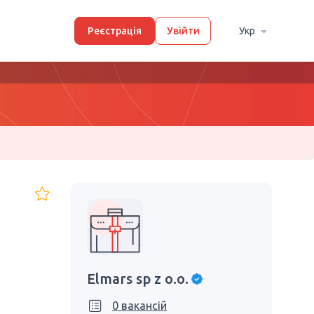
Реєстрація
Увійти
Укр
Elmars sp z o.o.
0 вакансій