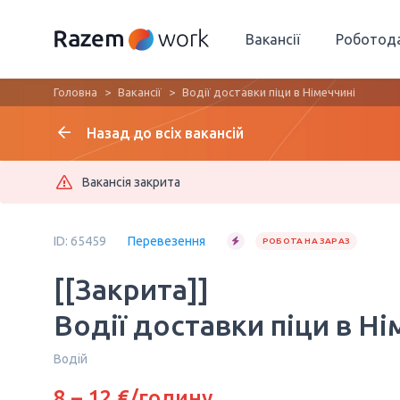
Вакансії
Роботод
Головна
Вакансії
Водії доставки піци в Німеччині
Назад до всіх вакансій
Вакансія закрита
ID: 65459
Перевезення
РОБОТА НА ЗАРАЗ
[[Закрита]]
Водії доставки піци в Ні
Водій
8 – 12 €/годину