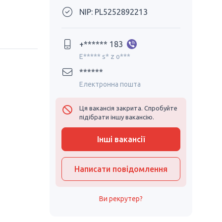
NIP: PL5252892213
+****** 183
E***** s* z o***
******
Електронна пошта
Ця вакансія закрита. Спробуйте
підібрати іншу вакансію.
Інші вакансії
Написати повідомлення
Ви рекрутер?