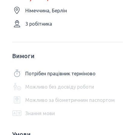
Німеччина, Берлін
3 робітника
Вимоги
Потрібен працівник терміново
Можливо без досвіду роботи
Можливо за біометричним паспортом
Знання мови
Умови