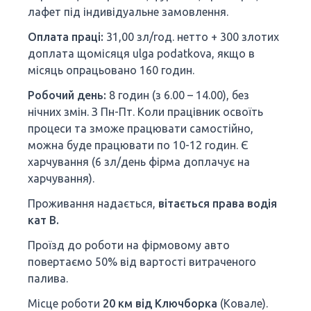
лафет під індивідуальне замовлення.
Оплата праці:
31,00 зл/год. нетто + 300 злотих
доплата щомісяця ulga podatkova, якщо в
місяць опрацьовано 160 годин.
Робочий день:
8 годин (з 6.00 – 14.00), без
нічних змін. З Пн-Пт. Коли працівник освоїть
процеси та зможе працювати самостійно,
можна буде працювати по 10-12 годин. Є
харчування (6 зл/день фірма доплачує на
харчування).
Проживання надається,
вітається права водія
кат В.
Проїзд до роботи на фірмовому авто
повертаємо 50% від вартості витраченого
палива.
Місце роботи
20 км від Ключборка
(Ковале).