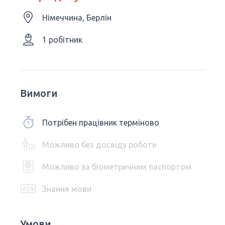
Німеччина, Берлін
1 робітник
Вимоги
Потрібен працівник терміново
Можливо без досвіду роботи
Можливо за біометричним паспортом
Знання мови
Умови