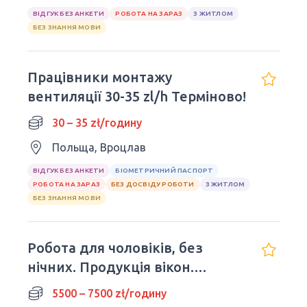
ВІДГУК БЕЗ АНКЕТИ
РОБОТА НА ЗАРАЗ
З ЖИТЛОМ
БЕЗ ЗНАННЯ МОВИ
Працівники монтажу
вентиляції 30-35 zl/h Терміново!
30 – 35 zł/годину
Польща, Вроцлав
ВІДГУК БЕЗ АНКЕТИ
БІОМЕТРИЧНИЙ ПАСПОРТ
РОБОТА НА ЗАРАЗ
БЕЗ ДОСВІДУ РОБОТИ
З ЖИТЛОМ
БЕЗ ЗНАННЯ МОВИ
Робота для чоловіків, без
нічних. Продукція вікон.
м.Zambrów
5500 – 7500 zł/годину