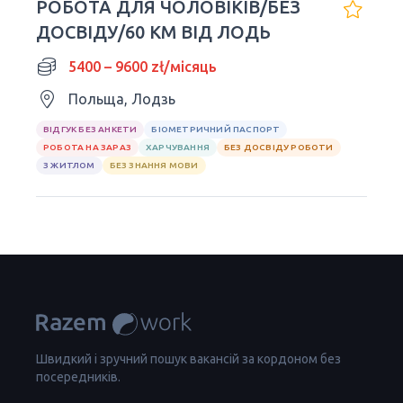
РОБОТА ДЛЯ ЧОЛОВІКІВ/БЕЗ
ДОСВІДУ/60 КМ ВІД ЛОДЬ
5400 – 9600 zł/місяць
Польща, Лодзь
ВІДГУК БЕЗ АНКЕТИ
БІОМЕТРИЧНИЙ ПАСПОРТ
РОБОТА НА ЗАРАЗ
ХАРЧУВАННЯ
БЕЗ ДОСВІДУ РОБОТИ
З ЖИТЛОМ
БЕЗ ЗНАННЯ МОВИ
Швидкий і зручний пошук вакансій за кордоном без
посередників.