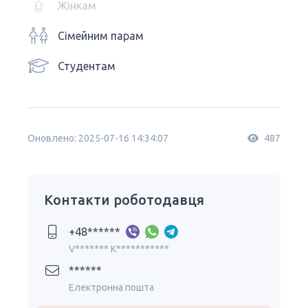
Жінкам
Сімейним парам
Студентам
Оновлено: 2025-07-16 14:34:07
487
Контакти роботодавця
+48******
V******* K***********
******
Електронна пошта