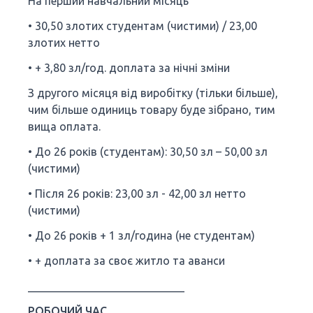
На перший навчальний місяць
• 30,50 злотих студентам (чистими) / 23,00
злотих нетто
• + 3,80 зл/год. доплата за нічні зміни
З другого місяця від виробітку (тільки більше),
чим більше одиниць товару буде зібрано, тим
вища оплата.
• До 26 років (студентам): 30,50 зл – 50,00 зл
(чистими)
• Після 26 років: 23,00 зл - 42,00 зл нетто
(чистими)
• До 26 років + 1 зл/година (не студентам)
• + доплата за своє житло та аванси
____________________________
РОБОЧИЙ ЧАС