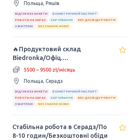
Польща, Ряшів
ВІДГУК БЕЗ АНКЕТИ
БІОМЕТРИЧНИЙ ПАСПОРТ
РОБОТА НА ЗАРАЗ
ХАРЧУВАННЯ
БЕЗ ДОСВІДУ РОБОТИ
З ЖИТЛОМ
БЕЗ ЗНАННЯ МОВИ
🔥Продуктовий склад
Biedronka/Офіц.
працевлаштування
5500 – 9500 zł/місяць
Польща, Серадз
ВІДГУК БЕЗ АНКЕТИ
БІОМЕТРИЧНИЙ ПАСПОРТ
РОБОТА НА ЗАРАЗ
ХАРЧУВАННЯ
БЕЗ ДОСВІДУ РОБОТИ
З ЖИТЛОМ
БЕЗ ЗНАННЯ МОВИ
Стабільна робота в Серадз/По
8-10 годин/Безкоштовні обіди