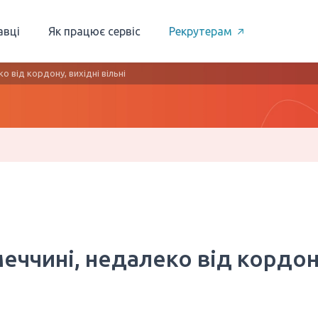
авці
Як працює сервіс
Рекрутерам
ко від кордону, вихідні вільні
меччині, недалеко від кордон