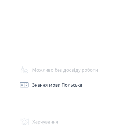
Можливо без досвіду роботи
Знання мови Польська
Харчування