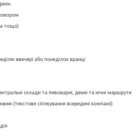
ермін
оговором
га тощо)
неділю ввечері або понеділок вранці
ентральні склади та пивоварні, денні та нічні маршрути
овим (текстове спілкування всередині компанії)
дія