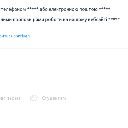
за телефоном
*****
або електронною поштою
*****
ними пропозиціями роботи на нашому вебсайті
*****
витися оригінал
им парам
Студентам