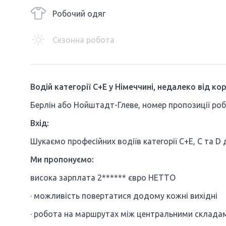
Робочий одяг
Сезонна робота
Водій категорії C+E у Німеччині, недалеко від кор
Берлін або Нойштадт-Глеве, номер пропозиції ро
Вхід:
Шукаємо професійних водіїв категорії C+E, C та D 
Ми пропонуємо:
висока зарплата 2****** євро НЕТТО
· можливість повертатися додому кожні вихідні
· робота на маршрутах між центральними склада