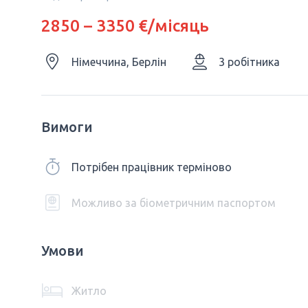
2850 – 3350 €/місяць
Німеччина, Берлін
3 робітника
Вимоги
Потрібен працівник терміново
Можливо за біометричним паспортом
Умови
Житло