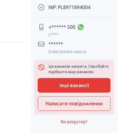
NIP: PL8971894004
+****** 500
L****
******
Електронна пошта
Ця вакансія закрита. Спробуйте
підібрати іншу вакансію.
Інші вакансії
Написати повідомлення
Ви рекрутер?