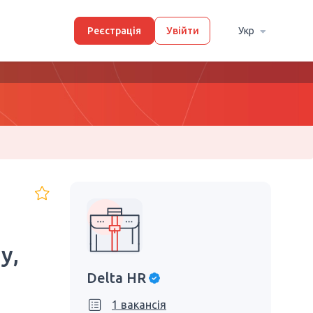
Реєстрація
Увійти
Укр
у,
Delta HR
1 вакансія