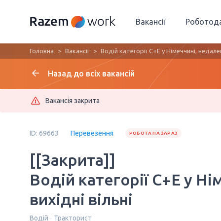
Вакансії
Роботод
Головна
Вакансії
Водій категорії C+E у Німеччині, недале
Назад до всіх вакансій
Вакансія закрита
ID: 69663
Перевезення
РОБОТА НА ЗАРАЗ
[[Закрита]]
Водій категорії C+E у Ні
вихідні вільні
Водій
Тракторист