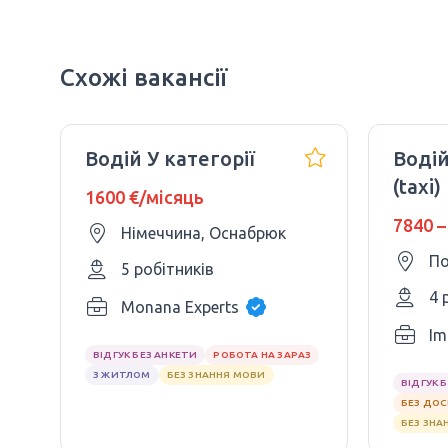
Схожі вакансії
Водій У категорії
Водій
(taxi)
1600 €/місяць
7840 –
Німеччина, Оснабрюк
По
5 робітників
4 
Monana Experts
Im
ВІДГУК БЕЗ АНКЕТИ
РОБОТА НА ЗАРАЗ
З ЖИТЛОМ
БЕЗ ЗНАННЯ МОВИ
ВІДГУК 
БЕЗ ДО
БЕЗ ЗНА