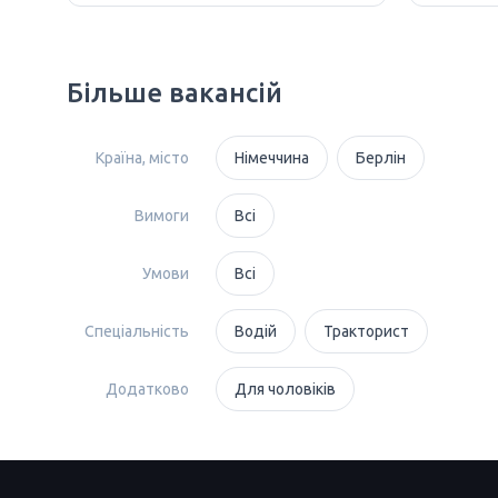
Більше вакансій
Країна, місто
Німеччина
Берлін
Вимоги
Всі
Умови
Всі
Спеціальність
Водій
Тракторист
Додатково
Для чоловіків