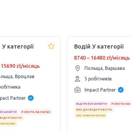
 У категорії
Водій У категорії
8740 – 16480 zł/місяць
 15690 zł/місяць
Польща, Варшава
льща, Вроцлав
5 робітників
робітника
Impact Partner
pact Partner
ВІДГУК БЕЗ АНКЕТИ
РОБОТА НА 
БЕЗ ДОСВІДУ РОБОТИ
БЕЗ АНКЕТИ
РОБОТА НА ЗАРАЗ
БЕЗ ЗНАННЯ МОВИ
СВІДУ РОБОТИ
ННЯ МОВИ