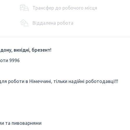
Трансфер до робочого місця
Віддалена робота
дону, вихідні, брезент!
боти 9996
для роботи в Німеччині, тільки надійні роботодавці!!!
ми та пивоварнями