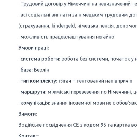
· Трудовий договір у Німеччині на невизначений т
· всі соціальні виплати за німецьким трудовим д
(страхування, kindergeld, німецька пенсія, допомо
· можливість працевлаштування негайно
Умови праці:
·
система роботи:
робота без системи, початок у 
·
база:
Берлін
·
тип комплекту:
тягач + тентований напівпричіп
·
маршрути:
міжміські перевезення по Німеччині, ц
·
комунікація:
знання іноземної мови не є обов'язк
Вимоги:
Водійське посвідчення CE з кодом 95 та картка во
Контакт: