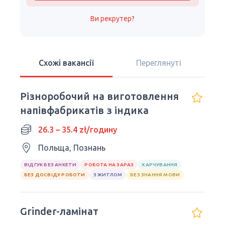
Ви рекрутер?
Схожі вакансії
Переглянуті
Різноробочий на виготовлення
напівфабрикатів з індика
26.3 – 35.4 zł/годину
Польща, Познань
ВІДГУК БЕЗ АНКЕТИ
РОБОТА НА ЗАРАЗ
ХАРЧУВАННЯ
БЕЗ ДОСВІДУ РОБОТИ
З ЖИТЛОМ
БЕЗ ЗНАННЯ МОВИ
Grinder-ламінат