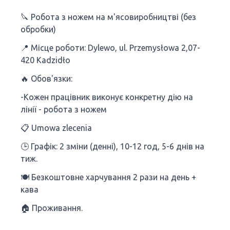
🔪 Робота з ножем на м'ясовиробництві (без
обробки)
📍 Місце роботи: Dylewo, ul. Przemysłowa 2,07-
420 Kadzidło
🔥 Обов'язки:
-Кожен працівник виконує конкретну дію на
лінії - робота з ножем
📋 Umowa zlecenia
🕒 Графік: 2 зміни (денні), 10-12 год, 5-6 днів на
тиж.
🍽 Безкоштовне харчування 2 рази на день +
кава
🏠 Проживання.