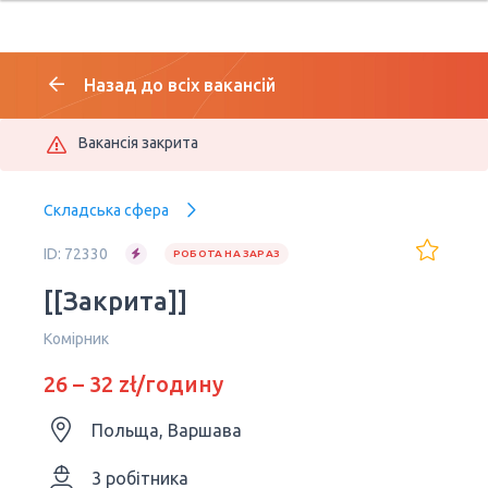
Назад до всіх вакансій
Вакансія закрита
Складська сфера
ID: 72330
РОБОТА НА ЗАРАЗ
[[Закрита]]
Комірник
26 – 32 zł/годину
Польща, Варшава
3 робітника