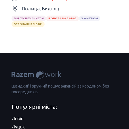
Польща, Бидгощ
ВІДГУК БЕЗ АНКЕТИ
РОБОТА НА ЗАРАЗ
З ЖИТЛОМ
БЕЗ ЗНАННЯ МОВИ
Швидкий і зручний пошук вакансій за кордоном без
посередників.
Популярні міста:
Львів
Луцьк