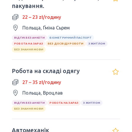
пакування.
22 – 23 zł/годину
Польща, Ґміна Сьрем
ВІДГУК БЕЗ АНКЕТИ
БІОМЕТРИЧНИЙ ПАСПОРТ
РОБОТА НА ЗАРАЗ
БЕЗ ДОСВІДУ РОБОТИ
З ЖИТЛОМ
БЕЗ ЗНАННЯ МОВИ
Робота на складі одягу
27 – 35 zł/годину
Польща, Вроцлав
ВІДГУК БЕЗ АНКЕТИ
РОБОТА НА ЗАРАЗ
З ЖИТЛОМ
БЕЗ ЗНАННЯ МОВИ
Автомеханік