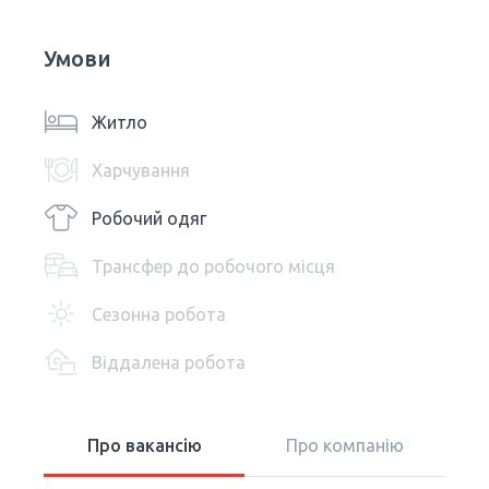
Умови
Житло
Харчування
Робочий одяг
Трансфер до робочого місця
Сезонна робота
Віддалена робота
Про вакансію
Про компанію