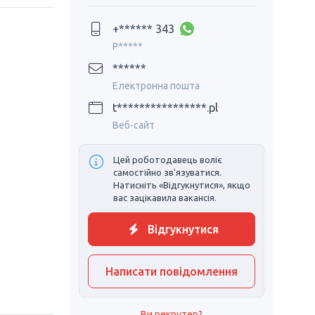
+****** 343
P*****
******
Електронна пошта
t****************.pl
Веб-сайт
Цей роботодавець воліє
самостійно зв'язуватися.
Натисніть «Відгукнутися», якщо
вас зацікавила вакансія.
Відгукнутися
Написати повідомлення
Ви рекрутер?