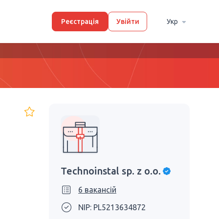
Реєстрація
Увійти
Укр
Technoinstal sp. z o.o.
6 вакансій
NIP: PL5213634872