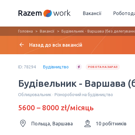
Вакансії
Роботод
Головна
Вакансії
Будівельник - Варшава (без делегуванн
Назад до всіх вакансій
ID: 78294
Будівництво
РОБОТА НА ЗАРАЗ
Будівельник - Варшава (
Облицювальник
Різноробочий на будівництво
5600 – 8000 zł/місяць
Польща, Варшава
10 робітників