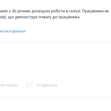
анія з 36-річним досвідом роботи в галузі. Працівники не
ків), що демонструє повагу до працівника.
витися оригінал
им парам
Студентам