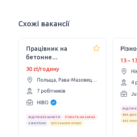
Схожі вакансії
Працівник на
Різн
бетонне
13 – 1
виробництво
30 zł/годину
Ні
Польща, Рава-Мазовецька
4 
7 робітників
Ju
HIBO
ВІДГУК 
БЕЗ ДО
ВІДГУК БЕЗ АНКЕТИ
РОБОТА НА ЗАРАЗ
БЕЗ ЗНА
З ЖИТЛОМ
БЕЗ ЗНАННЯ МОВИ