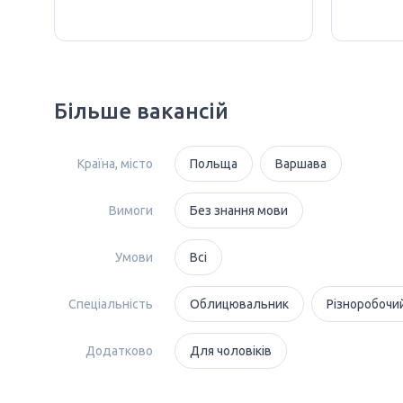
Більше вакансій
Країна, місто
Польща
Варшава
Вимоги
Без знання мови
Умови
Всі
Спеціальність
Облицювальник
Різноробочи
Додатково
Для чоловіків