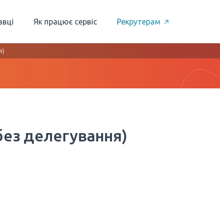
авці
Як працює сервіс
Рекрутерам
я)
без делегування)