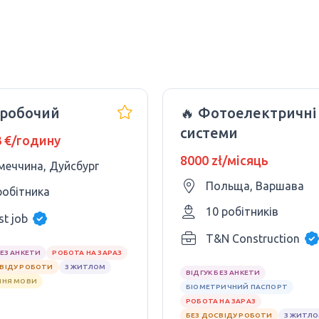
оробочий
🔥 Фотоелектричні
системи
3 €/годину
8000 zł/місяць
меччина, Дуйсбург
Польща, Варшава
робітника
10 робітників
st job
T&N Construction
БЕЗ АНКЕТИ
РОБОТА НА ЗАРАЗ
СВІДУ РОБОТИ
З ЖИТЛОМ
ВІДГУК БЕЗ АНКЕТИ
ННЯ МОВИ
БІОМЕТРИЧНИЙ ПАСПОРТ
РОБОТА НА ЗАРАЗ
БЕЗ ДОСВІДУ РОБОТИ
З ЖИТЛ