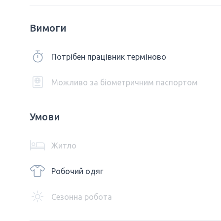
Вимоги
Потрібен працівник терміново
Можливо за біометричним паспортом
Умови
Житло
Робочий одяг
Сезонна робота