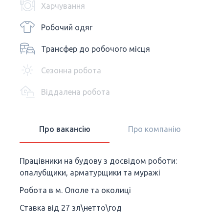
Харчування
Робочий одяг
Трансфер до робочого місця
Сезонна робота
Віддалена робота
Про вакансію
Про компанію
Працівники на будову з досвідом роботи:
опалубщики, арматурщики та муражі
Робота в м. Ополе та околиці
Ставка від 27 зл\нетто\год