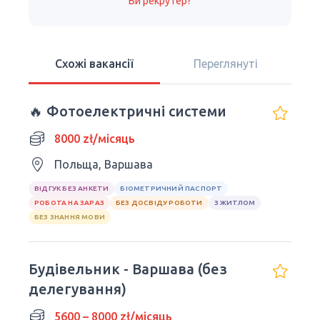
Ви рекрутер?
Схожі вакансії
Переглянуті
🔥 Фотоелектричні системи
8000 zł/місяць
Польща, Варшава
ВІДГУК БЕЗ АНКЕТИ
БІОМЕТРИЧНИЙ ПАСПОРТ
РОБОТА НА ЗАРАЗ
БЕЗ ДОСВІДУ РОБОТИ
З ЖИТЛОМ
БЕЗ ЗНАННЯ МОВИ
Будівельник - Варшава (без
делегування)
5600 – 8000 zł/місяць