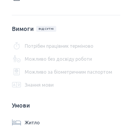
Вимоги
ВІДСУТНІ
Потрібен працівник терміново
Можливо без досвіду роботи
Можливо за біометричним паспортом
Знання мови
Умови
Житло