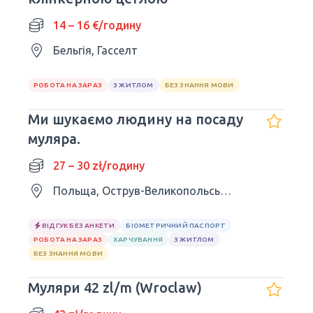
14 – 16 €/годину
Бельгія, Гасселт
РОБОТА НА ЗАРАЗ
З ЖИТЛОМ
БЕЗ ЗНАННЯ МОВИ
Ми шукаємо людину на посаду
муляра.
27 – 30 zł/годину
Польща, Острув-Великопольський
ВІДГУК БЕЗ АНКЕТИ
БІОМЕТРИЧНИЙ ПАСПОРТ
РОБОТА НА ЗАРАЗ
ХАРЧУВАННЯ
З ЖИТЛОМ
БЕЗ ЗНАННЯ МОВИ
Муляри 42 zl/m (Wroclaw)