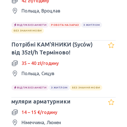
42 zł/годину
Польща, Вроцлав
ВІДГУК БЕЗ АНКЕТИ
РОБОТА НА ЗАРАЗ
З ЖИТЛОМ
БЕЗ ЗНАННЯ МОВИ
Потрібні КАМ'ЯНИКИ (Syców)
від 35zł/h Терміново!
35 – 40 zł/годину
Польща, Сицув
ВІДГУК БЕЗ АНКЕТИ
З ЖИТЛОМ
БЕЗ ЗНАННЯ МОВИ
муляри арматурники
14 – 15 €/годину
Німеччина, Люнен