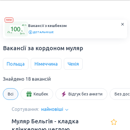
NEW
Вакансії з кешбеком
ДЕТАЛЬНІШЕ
Вакансії за кордоном муляр
Польща
Німеччина
Чехія
Знайдено 18 вакансій
Всі
Кешбек
Відгук без анкети
Без дос
Сортування:
найновіші
Муляр Бельгія - кладка
клінкерною цеглою