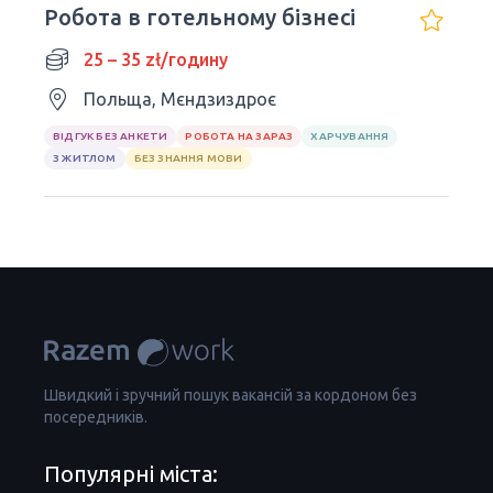
Робота в готельному бізнесі
25 – 35 zł/годину
Польща, Мєндзиздроє
ВІДГУК БЕЗ АНКЕТИ
РОБОТА НА ЗАРАЗ
ХАРЧУВАННЯ
З ЖИТЛОМ
БЕЗ ЗНАННЯ МОВИ
Швидкий і зручний пошук вакансій за кордоном без
посередників.
Популярні міста: