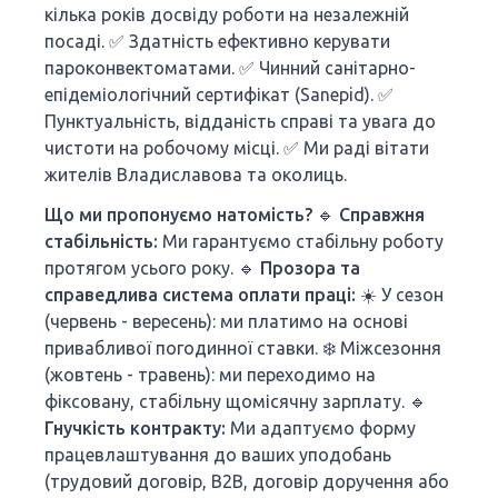
кілька років досвіду роботи на незалежній
посаді. ✅ Здатність ефективно керувати
пароконвектоматами. ✅ Чинний санітарно-
епідеміологічний сертифікат (Sanepid). ✅
Пунктуальність, відданість справі та увага до
чистоти на робочому місці. ✅ Ми раді вітати
жителів Владиславова та околиць.
Що ми пропонуємо натомість?
🔹
Справжня
стабільність:
Ми гарантуємо стабільну роботу
протягом усього року. 🔹
Прозора та
справедлива система оплати праці:
☀️ У сезон
(червень - вересень): ми платимо на основі
привабливої погодинної ставки. ❄️ Міжсезоння
(жовтень - травень): ми переходимо на
фіксовану, стабільну щомісячну зарплату. 🔹
Гнучкість контракту:
Ми адаптуємо форму
працевлаштування до ваших уподобань
(трудовий договір, B2B, договір доручення або