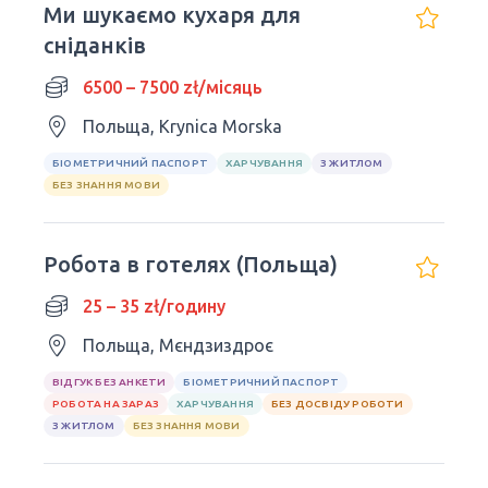
Ми шукаємо кухаря для
сніданків
6500 – 7500 zł/місяць
Польща, Krynica Morska
БІОМЕТРИЧНИЙ ПАСПОРТ
ХАРЧУВАННЯ
З ЖИТЛОМ
БЕЗ ЗНАННЯ МОВИ
Робота в готелях (Польща)
25 – 35 zł/годину
Польща, Мєндзиздроє
ВІДГУК БЕЗ АНКЕТИ
БІОМЕТРИЧНИЙ ПАСПОРТ
РОБОТА НА ЗАРАЗ
ХАРЧУВАННЯ
БЕЗ ДОСВІДУ РОБОТИ
З ЖИТЛОМ
БЕЗ ЗНАННЯ МОВИ