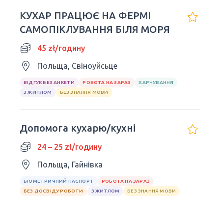
КУХАР ПРАЦЮЄ НА ФЕРМІ
САМОПІКЛУВАННЯ БІЛЯ МОРЯ
45 zł/годину
Польща, Свіноуйсьце
ВІДГУК БЕЗ АНКЕТИ
РОБОТА НА ЗАРАЗ
ХАРЧУВАННЯ
З ЖИТЛОМ
БЕЗ ЗНАННЯ МОВИ
Допомога кухарю/кухні
24 – 25 zł/годину
Польща, Гайнівка
БІОМЕТРИЧНИЙ ПАСПОРТ
РОБОТА НА ЗАРАЗ
БЕЗ ДОСВІДУ РОБОТИ
З ЖИТЛОМ
БЕЗ ЗНАННЯ МОВИ