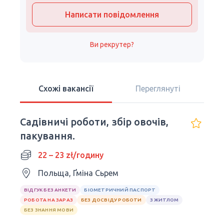
Написати повідомлення
Ви рекрутер?
Схожі вакансії
Переглянуті
Садівничі роботи, збір овочів,
пакування.
22 – 23 zł/годину
Польща, Ґміна Сьрем
ВІДГУК БЕЗ АНКЕТИ
БІОМЕТРИЧНИЙ ПАСПОРТ
РОБОТА НА ЗАРАЗ
БЕЗ ДОСВІДУ РОБОТИ
З ЖИТЛОМ
БЕЗ ЗНАННЯ МОВИ