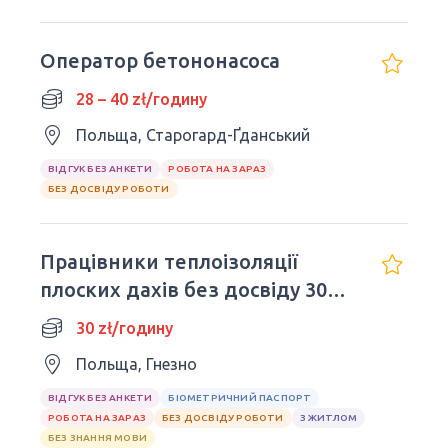
Оператор бетононасоса
28 – 40 zł/годину
Польща, Старогард-Ґданський
ВІДГУК БЕЗ АНКЕТИ
РОБОТА НА ЗАРАЗ
БЕЗ ДОСВІДУ РОБОТИ
Працівники теплоізоляції
плоских дахів без досвіду 30
zl/h (netto)!
30 zł/годину
Польща, Гнезно
ВІДГУК БЕЗ АНКЕТИ
БІОМЕТРИЧНИЙ ПАСПОРТ
РОБОТА НА ЗАРАЗ
БЕЗ ДОСВІДУ РОБОТИ
З ЖИТЛОМ
БЕЗ ЗНАННЯ МОВИ