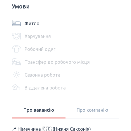
Умови
Житло
Харчування
Робочий одяг
Трансфер до робочого місця
Сезонна робота
Віддалена робота
Про вакансію
Про компанію
📍 Німеччина 🇩🇪 (Нижня Саксонія)