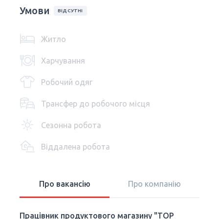
Умови
ВІДСУТНІ
Житло
Харчування
Робочий одяг
Трансфер до робочого місця
Сезонна робота
Віддалена робота
Про вакансію
Про компанію
Працівник продуктового магазину "TOP