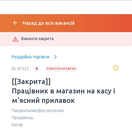
Назад до всіх вакансій
Вакансія закрита
Роздрібна торгівля
ID: 81223
РОБОТА НА ЗАРАЗ
[[Закрита]]
Працівник в магазин на касу і
м'ясний прилавок
Пакувальник/фасувальник
Продавець
Касир