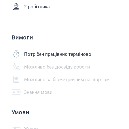
2 робітника
Вимоги
Потрібен працівник терміново
Можливо без досвіду роботи
Можливо за біометричним паспортом
Знання мови
Умови