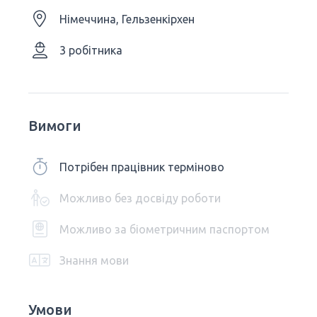
Німеччина, Гельзенкірхен
3 робітника
Вимоги
Потрібен працівник терміново
Можливо без досвіду роботи
Можливо за біометричним паспортом
Знання мови
Умови