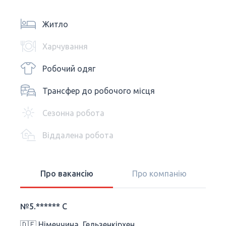
Житло
Харчування
Робочий одяг
Трансфер до робочого місця
Сезонна робота
Віддалена робота
Про вакансію
Про компанію
№5.****** C
🇩🇪 Німеччина, Гельзенкірхен