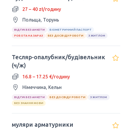
27 – 40 zł/годину
Польща, Торунь
ВІДГУК БЕЗ АНКЕТИ
БІОМЕТРИЧНИЙ ПАСПОРТ
РОБОТА НА ЗАРАЗ
БЕЗ ДОСВІДУ РОБОТИ
З ЖИТЛОМ
Тесляр-опалубник/будівельник
(ч/ж)
16.8 – 17.25 €/годину
Німеччина, Кельн
ВІДГУК БЕЗ АНКЕТИ
БЕЗ ДОСВІДУ РОБОТИ
З ЖИТЛОМ
БЕЗ ЗНАННЯ МОВИ
муляри арматурники