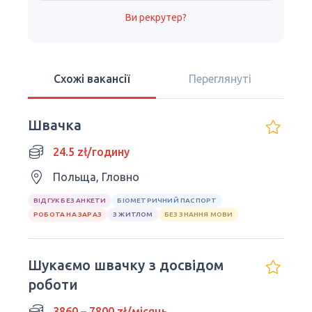
Ви рекрутер?
Схожі вакансії
Переглянуті
Швачка
24.5 zł/годину
Польща, Гловно
ВІДГУК БЕЗ АНКЕТИ
БІОМЕТРИЧНИЙ ПАСПОРТ
РОБОТА НА ЗАРАЗ
З ЖИТЛОМ
БЕЗ ЗНАННЯ МОВИ
Шукаємо швачку з досвідом
роботи
3860 – 7800 zł/місяць