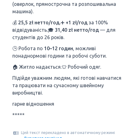
(оверлок, прямострочна та розпошивальна
машина).
💰
25,5 zł нетто/год.
➕
+1 zł/год
за 100%
відвідуваність.🎓
31,40 zł нетто/год
— для
студентів до 26 років.
🕒 Робота по
10–12 годин
, можливі
понаднормові години та робочі суботи.
🏠 Житло надається.👕 Робочий одяг.
Підійде уважним людям, які готові навчатися
та працювати на сучасному швейному
виробництві.
гарне відношення
*****
Цей текст перекладено в автоматичному режимі