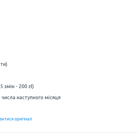
ти)
змін - 200 zł)
5 числа наступного місяця
витися оригінал