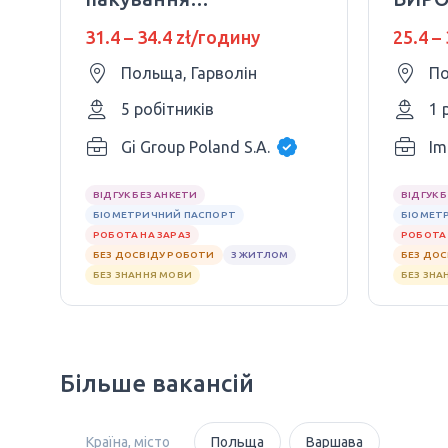
косметики
ШОК
31.4 – 34.4 zł/годину
25.4 –
ВИРО
Польща, Гарволін
По
5 робітників
1 
Gi Group Poland S.A.
Im
ВІДГУК БЕЗ АНКЕТИ
ВІДГУК 
БІОМЕТРИЧНИЙ ПАСПОРТ
БІОМЕТ
РОБОТА НА ЗАРАЗ
РОБОТА 
БЕЗ ДОСВІДУ РОБОТИ
З ЖИТЛОМ
БЕЗ ДО
БЕЗ ЗНАННЯ МОВИ
БЕЗ ЗНА
Більше вакансій
Країна, місто
Польща
Варшава