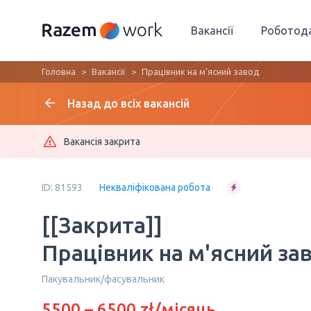
Вакансії
Роботод
Головна
Вакансії
Працівник на м'ясний завод
Назад до всіх вакансій
Вакансія закрита
ID: 81593
Некваліфікована робота
[[Закрита]]
Працівник на м'ясний за
Пакувальник/фасувальник
5500 – 6500 zł/місяць