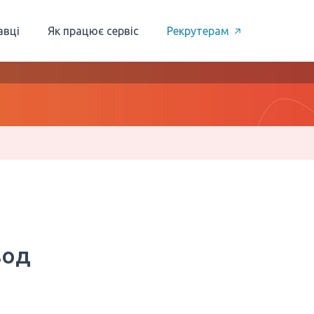
авці
Як працює сервіс
Рекрутерам
вод