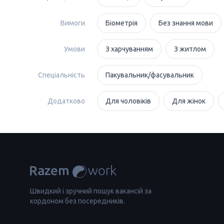
Вимоги
Біометрія
Без знання мови
Умови
З харчуванням
З житлом
Спеціальність
Пакувальник/фасувальник
Додатково
Для чоловіків
Для жінок
Швидкий і зручний пошук вакансій за
кордоном без посередників.