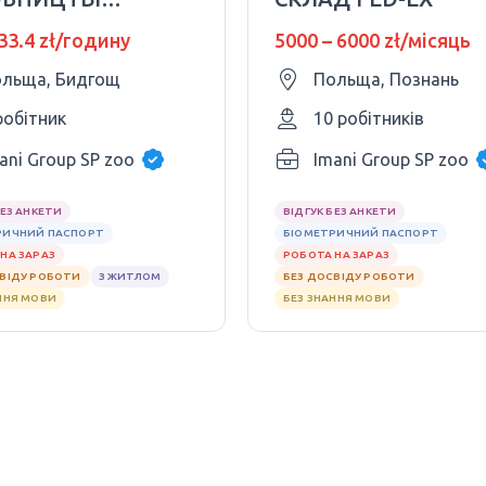
ОЛАДНИХ
 33.4 zł/годину
5000 – 6000 zł/місяць
БІВ
льща, Бидгощ
Польща, Познань
робітник
10 робітників
ani Group SP zoo
Imani Group SP zoo
БЕЗ АНКЕТИ
ВІДГУК БЕЗ АНКЕТИ
РИЧНИЙ ПАСПОРТ
БІОМЕТРИЧНИЙ ПАСПОРТ
НА ЗАРАЗ
РОБОТА НА ЗАРАЗ
СВІДУ РОБОТИ
З ЖИТЛОМ
БЕЗ ДОСВІДУ РОБОТИ
ННЯ МОВИ
БЕЗ ЗНАННЯ МОВИ