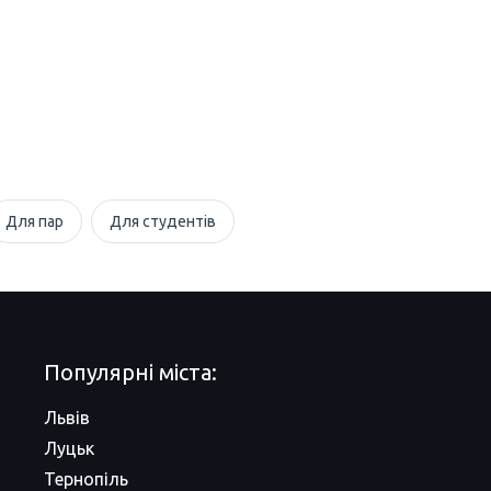
Для пар
Для студентів
Популярні міста:
Львів
Луцьк
Тернопіль