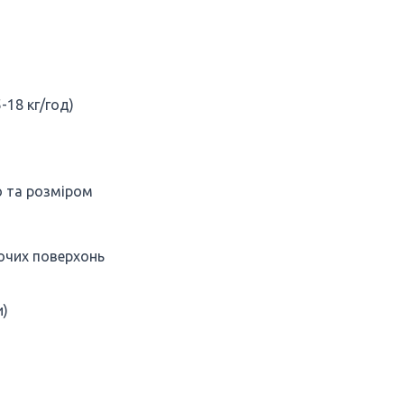
-18 кг/год)
ю та розміром
очих поверхонь
и)