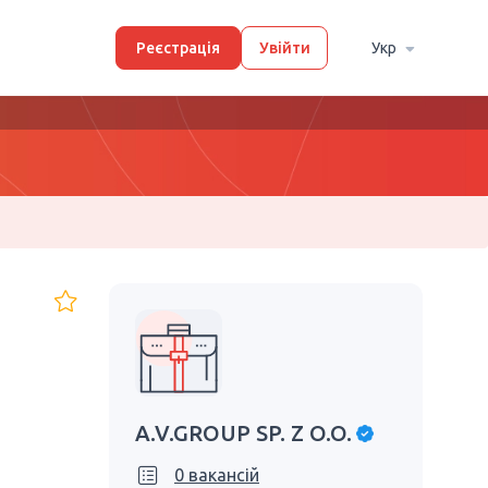
Реєстрація
Увійти
Укр
A.V.GROUP SP. Z O.O.
0 вакансій