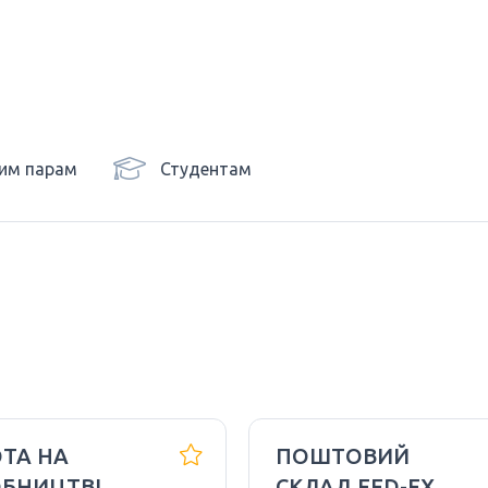
им парам
Студентам
ТА НА
ПОШТОВИЙ
БНИЦТВІ
СКЛАД FED-EX