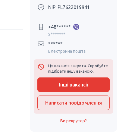
NIP: PL7622019941
+48******
S*******
******
Електронна пошта
Ця вакансія закрита. Спробуйте
підібрати іншу вакансію.
Інші вакансії
Написати повідомлення
Ви рекрутер?