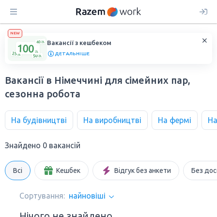
NEW
Вакансії з кешбеком
ДЕТАЛЬНІШЕ
Вакансії в Німеччині для сімейних пар,
сезонна робота
На будівництві
На виробництві
На фермі
На
Знайдено 0 вакансій
Всі
Кешбек
Відгук без анкети
Без дос
Сортування:
найновіші
Нічого не знайдено.