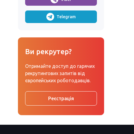
Telegram
Ви рекрутер?
Отримайте доступ до гарячих
рекрутингових запитів від
європейських роботодавців.
Реєстрація