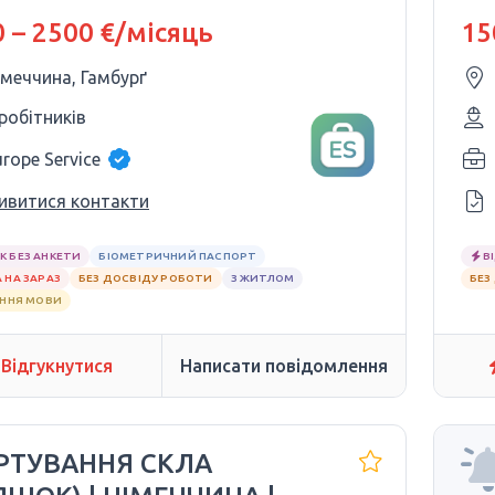
0–2500€
$1
 – 2500 €/місяць
15
імеччина, Гамбурґ
 робітників
urope Service
ивитися контакти
К БЕЗ АНКЕТИ
БІОМЕТРИЧНИЙ ПАСПОРТ
В
 НА ЗАРАЗ
БЕЗ ДОСВІДУ РОБОТИ
З ЖИТЛОМ
БЕЗ
АННЯ МОВИ
Відгукнутися
Написати повідомлення
ОРТУВАННЯ СКЛА