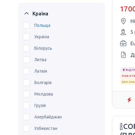
170
1700
Країна
Н
Польща
5
Україна
E
Білорусь
Д
Литва
ВІДГУ
Латвія
РОБОТА
Болгарія
БЕЗ ЗН
Молдова
Грузія
Азербайджан
🍾С
Узбекистан