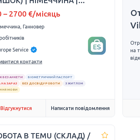
ЯШОК) | НІМЕЧЧИНА |
40–€2700
От
 – 2700 €/місяць
Vi
імеччина, Ганновер
 робітників
Отр
urope Service
на 
від
ивитися контакти
К БЕЗ АНКЕТИ
БІОМЕТРИЧНИЙ ПАСПОРТ
 НА ЗАРАЗ
БЕЗ ДОСВІДУ РОБОТИ
З ЖИТЛОМ
АННЯ МОВИ
Відгукнутися
Написати повідомлення
ОБОТА В TEMU (СКЛАД) /