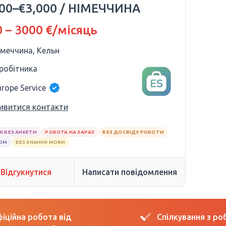
000–€3,000 / НІМЕЧЧИНА
 – 3000 €/місяць
імеччина, Кельн
 робітника
urope Service
ивитися контакти
К БЕЗ АНКЕТИ
РОБОТА НА ЗАРАЗ
БЕЗ ДОСВІДУ РОБОТИ
ЛОМ
БЕЗ ЗНАННЯ МОВИ
Відгукнутися
Написати повідомлення
іційна робота від
Спілкування з р