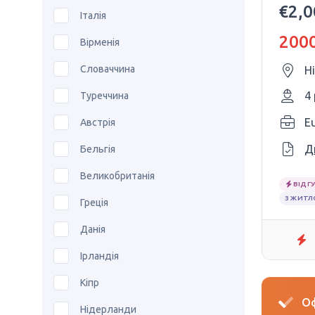
€2,
Італія
2000
Вірменія
Словаччина
Н
4
Туреччина
E
Австрія
Д
Бельгія
Великобританія
ВІДГУ
З ЖИТ
Греція
Данія
Ірландія
Кіпр
Оф
Нідерланди