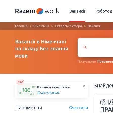
Вакансії
Роботод
Головна
Німеччина
Складська сфера
Вакансії
Вакансії в Німеччині
на складі Без знання
мови
Популярне:
Працівни
NEW
Знайд
Вакансії з кешбеком
ДЕТАЛЬНІШЕ
📦
Параметри
Очистити
ПРА