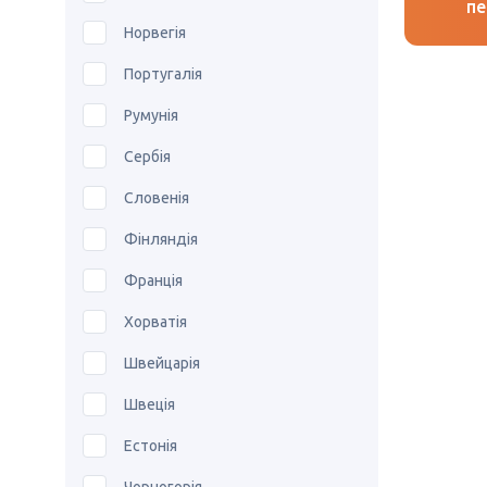
пе
Норвегія
Португалія
Румунія
Сербія
Словенія
Фінляндія
Франція
Хорватія
Швейцарія
Швеція
Естонія