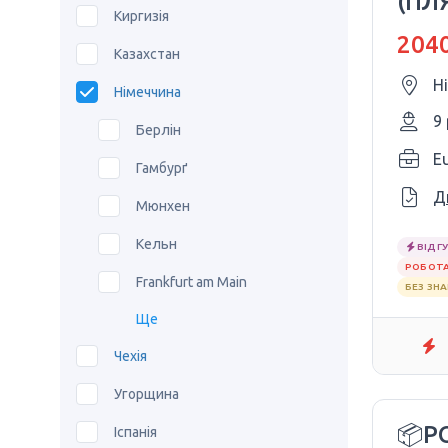
(ПЛ
Киргизія
€20
2040
Казахстан
Н
Німеччина
9
Берлін
E
Гамбурґ
Д
Мюнхен
Кельн
ВІДГУ
РОБОТА
Frankfurt am Main
БЕЗ ЗН
Ще
Чехія
Угорщина
📦Р
Іспанія