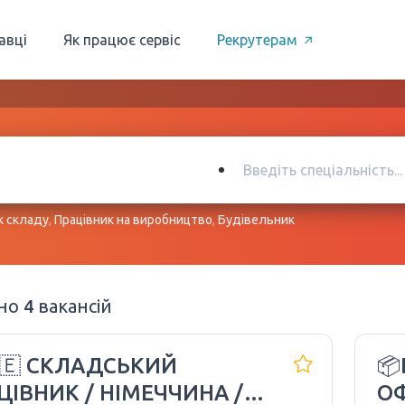
авці
Як працює сервіс
Рекрутерам
к складу
,
Працівник на виробництво
,
Будівельник
ено
4
вакансій
🇪 СКЛАДСЬКИЙ
📦
ЦІВНИК / НІМЕЧЧИНА /
ОФ