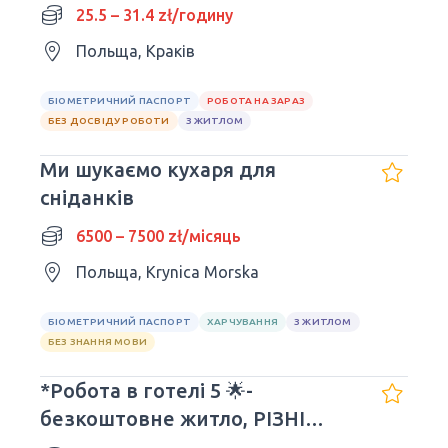
25.5 – 31.4 zł/годину
Польща, Краків
БІОМЕТРИЧНИЙ ПАСПОРТ
РОБОТА НА ЗАРАЗ
БЕЗ ДОСВІДУ РОБОТИ
З ЖИТЛОМ
Ми шукаємо кухаря для
сніданків
6500 – 7500 zł/місяць
Польща, Krynica Morska
БІОМЕТРИЧНИЙ ПАСПОРТ
ХАРЧУВАННЯ
З ЖИТЛОМ
БЕЗ ЗНАННЯ МОВИ
*Робота в готелі 5 🌟-
безкоштовне житло, РІЗНІ
ПОЗИЦІЇ*