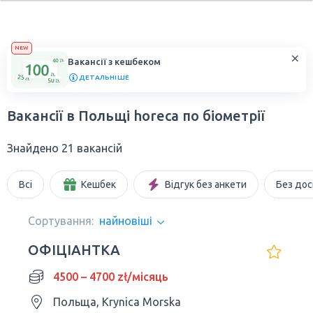
NEW
Вакансії з кешбеком
ДЕТАЛЬНІШЕ
Вакансії в Польщі horeca по біометрії
Знайдено 21 вакансій
Всі
Кешбек
Відгук без анкети
Без дос
Сортування:
найновіші
ОФІЦІАНТКА
4500 – 4700 zł/місяць
Польща, Krynica Morska