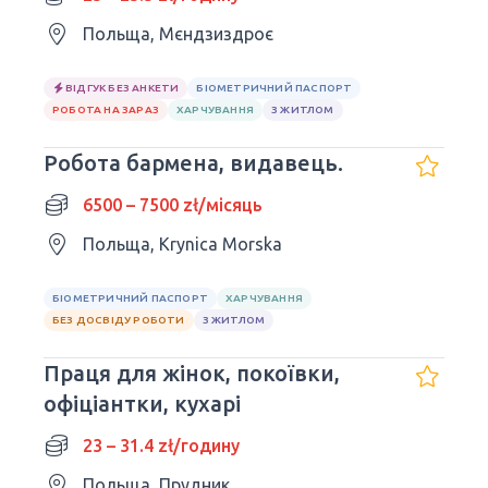
Польща, Мєндзиздроє
ВІДГУК БЕЗ АНКЕТИ
БІОМЕТРИЧНИЙ ПАСПОРТ
РОБОТА НА ЗАРАЗ
ХАРЧУВАННЯ
З ЖИТЛОМ
Робота бармена, видавець.
6500 – 7500 zł/місяць
Польща, Krynica Morska
БІОМЕТРИЧНИЙ ПАСПОРТ
ХАРЧУВАННЯ
БЕЗ ДОСВІДУ РОБОТИ
З ЖИТЛОМ
Праця для жінок, покоївки,
офіціантки, кухарі
23 – 31.4 zł/годину
Польща, Прудник