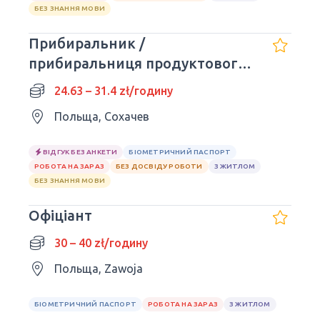
БЕЗ ЗНАННЯ МОВИ
Прибиральник /
прибиральниця продуктового
складу
24.63 – 31.4 zł/годину
Польща, Сохачев
ВІДГУК БЕЗ АНКЕТИ
БІОМЕТРИЧНИЙ ПАСПОРТ
РОБОТА НА ЗАРАЗ
БЕЗ ДОСВІДУ РОБОТИ
З ЖИТЛОМ
БЕЗ ЗНАННЯ МОВИ
Офіціант
30 – 40 zł/годину
Польща, Zawoja
БІОМЕТРИЧНИЙ ПАСПОРТ
РОБОТА НА ЗАРАЗ
З ЖИТЛОМ