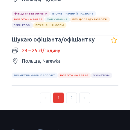
ВІДГУК БЕЗ АНКЕТИ
БІОМЕТРИЧНИЙ ПАСПОРТ
РОБОТА НА ЗАРАЗ
ХАРЧУВАННЯ
БЕЗ ДОСВІДУ РОБОТИ
З ЖИТЛОМ
БЕЗ ЗНАННЯ МОВИ
Шукаю офіціанта/офіціантку
24 – 25 zł/годину
Польща, Narewka
БІОМЕТРИЧНИЙ ПАСПОРТ
РОБОТА НА ЗАРАЗ
З ЖИТЛОМ
«
1
2
»