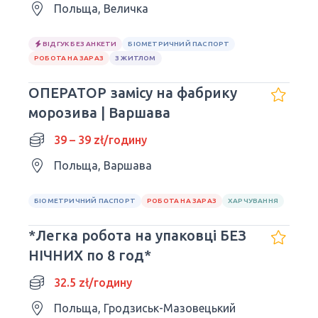
Польща, Величка
ВІДГУК БЕЗ АНКЕТИ
БІОМЕТРИЧНИЙ ПАСПОРТ
РОБОТА НА ЗАРАЗ
З ЖИТЛОМ
ОПЕРАТОР замісу на фабрику
морозива | Варшава
39 – 39 zł/годину
Польща, Варшава
БІОМЕТРИЧНИЙ ПАСПОРТ
РОБОТА НА ЗАРАЗ
ХАРЧУВАННЯ
*Легка робота на упаковці БЕЗ
НІЧНИХ по 8 год*
32.5 zł/годину
Польща, Гродзиськ-Мазовецький