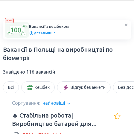
NEW
Вакансії з кешбеком
ДЕТАЛЬНІШЕ
Вакансії в Польщі на виробництві по
біометрії
Знайдено 116 вакансій
Всі
Кешбек
Відгук без анкети
Без дос
Сортування:
найновіші
🔥 Стабільна робота|
Bиробництвo батарей для
авто| Wrocław