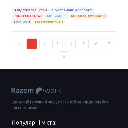
ВІДГУК БЕЗ АНКЕТИ
БІОМЕТРИЧНИЙ ПАСПОРТ
РОБОТА НА ЗАРАЗ
ХАРЧУВАННЯ
БЕЗ ДОСВІДУ РОБОТИ
З ЖИТЛОМ
БЕЗ ЗНАННЯ МОВИ
«
1
2
3
4
5
6
7
»
Швидкий і зручний пошук вакансій за кордоном без
посередників.
Популярні міста: