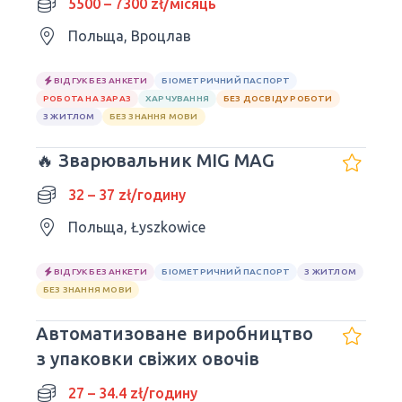
5500 – 7300 zł/місяць
Польща, Вроцлав
ВІДГУК БЕЗ АНКЕТИ
БІОМЕТРИЧНИЙ ПАСПОРТ
РОБОТА НА ЗАРАЗ
ХАРЧУВАННЯ
БЕЗ ДОСВІДУ РОБОТИ
З ЖИТЛОМ
БЕЗ ЗНАННЯ МОВИ
🔥 Зварювальник MIG MAG
32 – 37 zł/годину
Польща, Łyszkowice
ВІДГУК БЕЗ АНКЕТИ
БІОМЕТРИЧНИЙ ПАСПОРТ
З ЖИТЛОМ
БЕЗ ЗНАННЯ МОВИ
Автоматизоване виробництво
з упаковки свіжих овочів
27 – 34.4 zł/годину