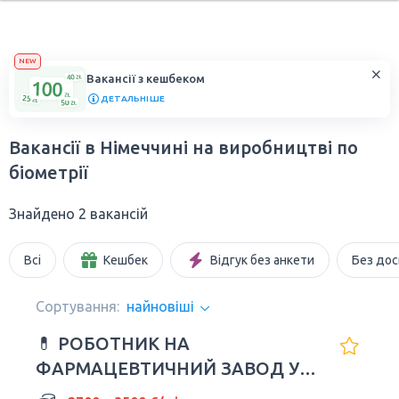
NEW
Вакансії з кешбеком
ДЕТАЛЬНІШЕ
Вакансії в Німеччині на виробництві по
біометрії
Знайдено 2 вакансій
Всі
Кешбек
Відгук без анкети
Без дос
Сортування:
найновіші
💊 РОБОТНИК НА
ФАРМАЦЕВТИЧНИЙ ЗАВОД У
НІМЕЧЧИНІ