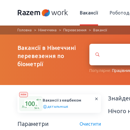
Вакансії
Роботод
Головна
Німеччина
Перевезення
Вакансії
Вакансії в Німеччині
перевезення по
біометрії
Популярне:
Працівни
NEW
Знайд
Вакансії з кешбеком
ДЕТАЛЬНІШЕ
Нічого 
Параметри
Очистити