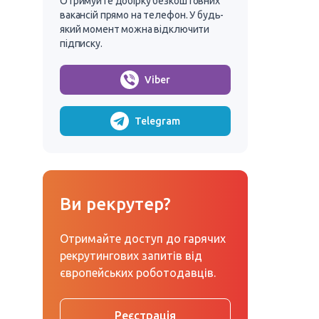
Отримуйте добірку безкоштовних
вакансій прямо на телефон. У будь-
який момент можна відключити
підписку.
Viber
Telegram
Ви рекрутер?
Отримайте доступ до гарячих
рекрутингових запитів від
європейських роботодавців.
Реєстрація