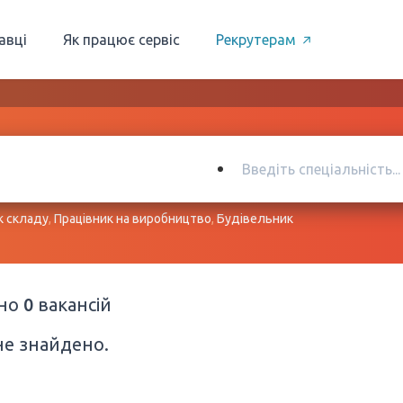
авці
Як працює сервіс
Рекрутерам
к складу
,
Працівник на виробництво
,
Будівельник
ено
0
вакансій
не знайдено.