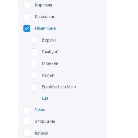
Киргизія
Казахстан
Німеччина
Берлін
Гамбурґ
Мюнхен
Кельн
Frankfurt am Main
Ще
Чехія
Угорщина
Іспанія