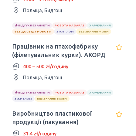
Польща, Бидгощ
ВІДГУК БЕЗ АНКЕТИ
РОБОТА НА ЗАРАЗ
ХАРЧУВАННЯ
БЕЗ ДОСВІДУ РОБОТИ
З ЖИТЛОМ
БЕЗ ЗНАННЯ МОВИ
Працівник на птахофабрику
(філетувальник курки). АКОРД
400 – 500 zł/годину
Польща, Бидгощ
ВІДГУК БЕЗ АНКЕТИ
РОБОТА НА ЗАРАЗ
ХАРЧУВАННЯ
З ЖИТЛОМ
БЕЗ ЗНАННЯ МОВИ
Виробництво пластикової
продукції (пакування)
31.4 zł/годину