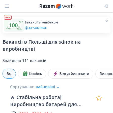
NEW
Вакансії з кешбеком
ДЕТАЛЬНІШЕ
Вакансії в Польщі для жінок на
виробництві
Знайдено 111 вакансій
Всі
Кешбек
Відгук без анкети
Без дос
Сортування:
найновіші
🔥 Стабільна робота|
Bиробництвo батарей для
авто| Wrocław