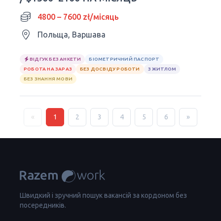
4800 – 7600 zł/місяць
Польща, Варшава
ВІДГУК БЕЗ АНКЕТИ
БІОМЕТРИЧНИЙ ПАСПОРТ
РОБОТА НА ЗАРАЗ
БЕЗ ДОСВІДУ РОБОТИ
З ЖИТЛОМ
БЕЗ ЗНАННЯ МОВИ
«
1
2
3
4
5
6
»
Швидкий і зручний пошук вакансій за кордоном без
посередників.