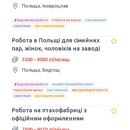
Польща, Іновроцлав
ВІДГУК БЕЗ АНКЕТИ
РОБОТА НА ЗАРАЗ
ХАРЧУВАННЯ
З ЖИТЛОМ
БЕЗ ЗНАННЯ МОВИ
Робота в Польщі для сімейних
пар, жінок, чоловіків на заводі
5500 – 8000 zł/місяць
Польща, Бидгощ
ВІДГУК БЕЗ АНКЕТИ
БІОМЕТРИЧНИЙ ПАСПОРТ
РОБОТА НА ЗАРАЗ
ХАРЧУВАННЯ
БЕЗ ДОСВІДУ РОБОТИ
З ЖИТЛОМ
БЕЗ ЗНАННЯ МОВИ
Робота на птахофабриці з
офіційним оформленням
7500 – 9170 zł/місяць