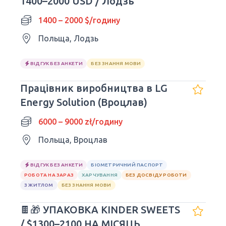
1400–2000 USD / Лодзь
1400 – 2000 $/годину
Польща, Лодзь
ВІДГУК БЕЗ АНКЕТИ
БЕЗ ЗНАННЯ МОВИ
Працівник виробництва в LG
Energy Solution (Вроцлав)
6000 – 9000 zł/годину
Польща, Вроцлав
ВІДГУК БЕЗ АНКЕТИ
БІОМЕТРИЧНИЙ ПАСПОРТ
РОБОТА НА ЗАРАЗ
ХАРЧУВАННЯ
БЕЗ ДОСВІДУ РОБОТИ
З ЖИТЛОМ
БЕЗ ЗНАННЯ МОВИ
🍫🎁 УПАКОВКА KINDER SWEETS
/ $1300–2100 НА МІСЯЦЬ