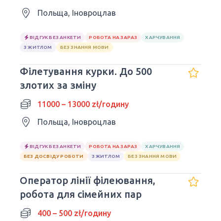
Польща, Іновроцлав
ВІДГУК БЕЗ АНКЕТИ
РОБОТА НА ЗАРАЗ
ХАРЧУВАННЯ
З ЖИТЛОМ
БЕЗ ЗНАННЯ МОВИ
Філетування курки. До 500
злотих за зміну
11000 – 13000 zł/годину
Польща, Іновроцлав
ВІДГУК БЕЗ АНКЕТИ
РОБОТА НА ЗАРАЗ
ХАРЧУВАННЯ
БЕЗ ДОСВІДУ РОБОТИ
З ЖИТЛОМ
БЕЗ ЗНАННЯ МОВИ
Оператор лінії філеювання,
робота для сімейних пар
400 – 500 zł/годину