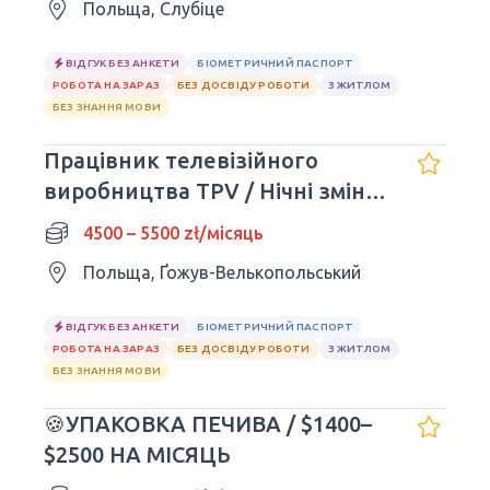
Польща, Слубіце
ВІДГУК БЕЗ АНКЕТИ
БІОМЕТРИЧНИЙ ПАСПОРТ
РОБОТА НА ЗАРАЗ
БЕЗ ДОСВІДУ РОБОТИ
З ЖИТЛОМ
БЕЗ ЗНАННЯ МОВИ
Працівник телевізійного
виробництва TPV / Нічні зміни
не потрібні
4500 – 5500 zł/місяць
Польща, Ґожув-Велькопольський
ВІДГУК БЕЗ АНКЕТИ
БІОМЕТРИЧНИЙ ПАСПОРТ
РОБОТА НА ЗАРАЗ
БЕЗ ДОСВІДУ РОБОТИ
З ЖИТЛОМ
БЕЗ ЗНАННЯ МОВИ
🍪УПАКОВКА ПЕЧИВА / $1400–
$2500 НА МІСЯЦЬ