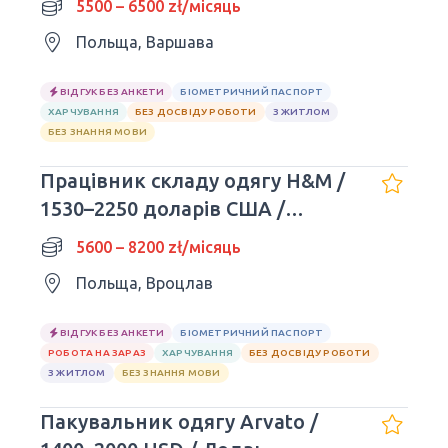
5500 – 6500 zł/місяць
Польща, Варшава
ВІДГУК БЕЗ АНКЕТИ
БІОМЕТРИЧНИЙ ПАСПОРТ
ХАРЧУВАННЯ
БЕЗ ДОСВІДУ РОБОТИ
З ЖИТЛОМ
БЕЗ ЗНАННЯ МОВИ
Працівник складу одягу H&M /
1530–2250 доларів США /
Вроцлав
5600 – 8200 zł/місяць
Польща, Вроцлав
ВІДГУК БЕЗ АНКЕТИ
БІОМЕТРИЧНИЙ ПАСПОРТ
РОБОТА НА ЗАРАЗ
ХАРЧУВАННЯ
БЕЗ ДОСВІДУ РОБОТИ
З ЖИТЛОМ
БЕЗ ЗНАННЯ МОВИ
Пакувальник одягу Arvato /