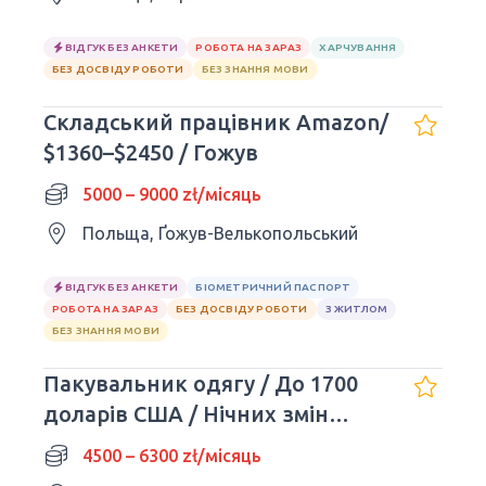
ВІДГУК БЕЗ АНКЕТИ
РОБОТА НА ЗАРАЗ
ХАРЧУВАННЯ
БЕЗ ДОСВІДУ РОБОТИ
БЕЗ ЗНАННЯ МОВИ
Складський працівник Amazon/
$1360–$2450 / Гожув
5000 – 9000 zł/місяць
Польща, Ґожув-Велькопольський
ВІДГУК БЕЗ АНКЕТИ
БІОМЕТРИЧНИЙ ПАСПОРТ
РОБОТА НА ЗАРАЗ
БЕЗ ДОСВІДУ РОБОТИ
З ЖИТЛОМ
БЕЗ ЗНАННЯ МОВИ
Пакувальник одягу / До 1700
доларів США / Нічних змін
немає
4500 – 6300 zł/місяць