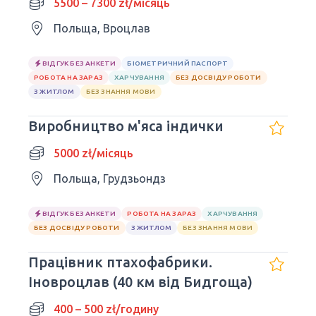
5500 – 7300 zł/місяць
Польща, Вроцлав
ВІДГУК БЕЗ АНКЕТИ
БІОМЕТРИЧНИЙ ПАСПОРТ
РОБОТА НА ЗАРАЗ
ХАРЧУВАННЯ
БЕЗ ДОСВІДУ РОБОТИ
З ЖИТЛОМ
БЕЗ ЗНАННЯ МОВИ
Виробництво м'яса індички
5000 zł/місяць
Польща, Грудзьондз
ВІДГУК БЕЗ АНКЕТИ
РОБОТА НА ЗАРАЗ
ХАРЧУВАННЯ
БЕЗ ДОСВІДУ РОБОТИ
З ЖИТЛОМ
БЕЗ ЗНАННЯ МОВИ
Працівник птахофабрики.
Іновроцлав (40 км від Бидгоща)
400 – 500 zł/годину