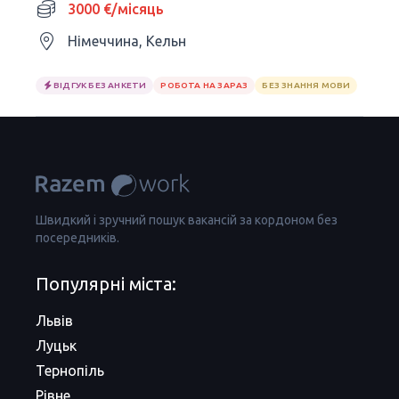
3000 €/місяць
Німеччина, Кельн
ВІДГУК БЕЗ АНКЕТИ
РОБОТА НА ЗАРАЗ
БЕЗ ЗНАННЯ МОВИ
Швидкий і зручний пошук вакансій за кордоном без
посередників.
Популярні міста:
Львів
Луцьк
Тернопіль
Рівне