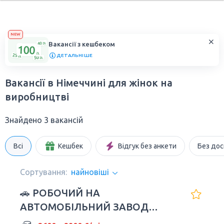
NEW
Вакансії з кешбеком
ДЕТАЛЬНІШЕ
Вакансії в Німеччині для жінок на
виробництві
Знайдено 3 вакансій
Всі
Кешбек
Відгук без анкети
Без дос
Сортування:
найновіші
🚗 РОБОЧИЙ НА
АВТОМОБІЛЬНИЙ ЗАВОД
VOLKSWAGEN