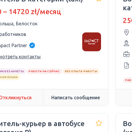
ка
 – 14720 zł/месяц
дв
25
ольша, Белосток
 работников
mpact Partner
мотреть контакты
ИК БЕЗ АНКЕТЫ
РАБОТА НА СЕЙЧАС
БЕЗ ОПЫТА РАБОТЫ
АНИЯ ЯЗЫКА
РАБ
Откликнуться
Написать сообщение
итель-курьер в автобусе
Во