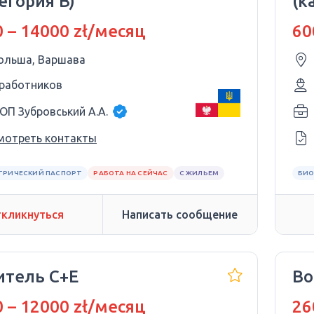
егория B)
(к
 – 14000 zł/месяц
60
ольша, Варшава
 работников
ОП Зубровський А.А.
мотреть контакты
ТРИЧЕСКИЙ ПАСПОРТ
РАБОТА НА СЕЙЧАС
С ЖИЛЬЕМ
БИО
кликнуться
Написать сообщение
итель C+E
Во
 – 12000 zł/месяц
26