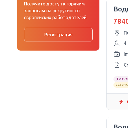
Получите доступ к горячим
Води
запросам на рекрутинг от
европейских работодателей.
7840
П
Регистрация
4
I
С
ОТКЛ
БЕЗ ЗН
Води