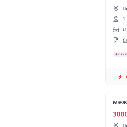
П
1
U
С
ОТКЛ
меж
3000
П