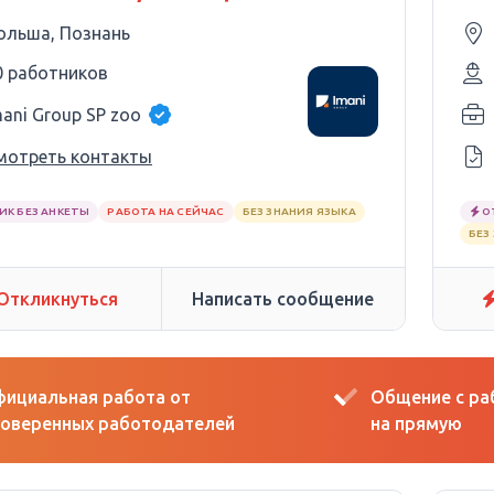
ольша, Познань
0 работников
mani Group SP zoo
мотреть контакты
ИК БЕЗ АНКЕТЫ
РАБОТА НА СЕЙЧАС
БЕЗ ЗНАНИЯ ЯЗЫКА
О
БЕЗ
Откликнуться
Написать сообщение
ициальная работа от
Общение с р
оверенных работодателей
на прямую