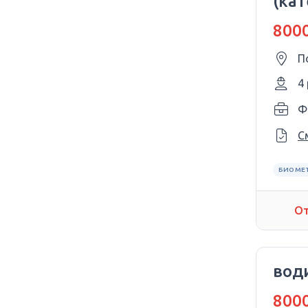
(кат
8000
П
4
Ф
С
БИОМЕ
От
вод
8000