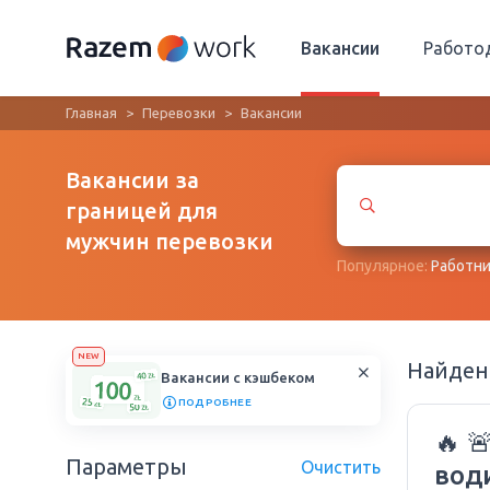
Вакансии
Работо
Главная
Перевозки
Вакансии
Вакансии за
границей для
мужчин перевозки
Популярное:
Работни
NEW
Найде
Вакансии с кэшбеком
ПОДРОБНЕЕ
🔥 
Параметры
Очистить
вод