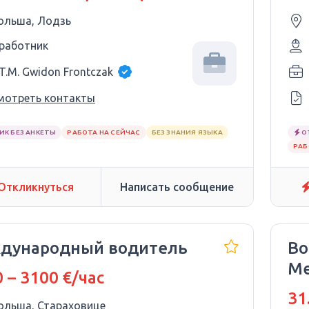
ольша, Лодзь
 работник
.T.M. Gwidon Frontczak
мотреть контакты
ИК БЕЗ АНКЕТЫ
РАБОТА НА СЕЙЧАС
БЕЗ ЗНАНИЯ ЯЗЫКА
О
РАБ
Откликнуться
Написать сообщение
дународный водитель
Во
Ме
 – 3100 €/час
35
31
ольша, Стараховице