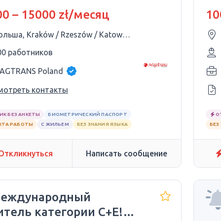
опе
0 – 15000 zł/месяц
10
Польша, Kraków / Rzeszów / Katowice / Kielce / Lublin
00 работников
AGTRANS Poland
мотреть контакты
ИК БЕЗ АНКЕТЫ
БИОМЕТРИЧЕСКИЙ ПАСПОРТ
О
ЫТА РАБОТЫ
С ЖИЛЬЕМ
БЕЗ ЗНАНИЯ ЯЗЫКА
БЕЗ
Откликнуться
Написать сообщение
Международный
итель категории C+E!