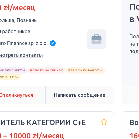
ШИЙ РАБОТОДАТЕЛЬ!!
П
 zł/месяц
- 9500 злотых
в 
ольша, Познань
0 работников
Пол
ro Finannce sp. z o.o.
на 
под
мотреть контакты
ИК БЕЗ АНКЕТЫ
РАБОТА НА СЕЙЧАС
БЕЗ ОПЫТА РАБОТЫ
АНИЯ ЯЗЫКА
Откликнуться
Написать сообщение
ИТЕЛЬ КАТЕГОРИИ С+Е
Во
 – 10000 zł/месяц
16