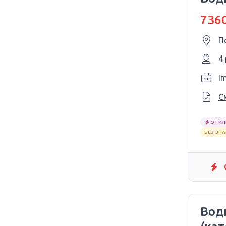
7360
П
4
I
С
ОТКЛ
БЕЗ ЗН
Вод