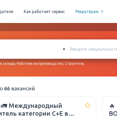
датели
Как работает сервис
Рекрутерам
к склада
,
Работник на производство
,
Строитель
но
66
вакансий
🚨🚛 Международный

итель категории C+E в
ВО