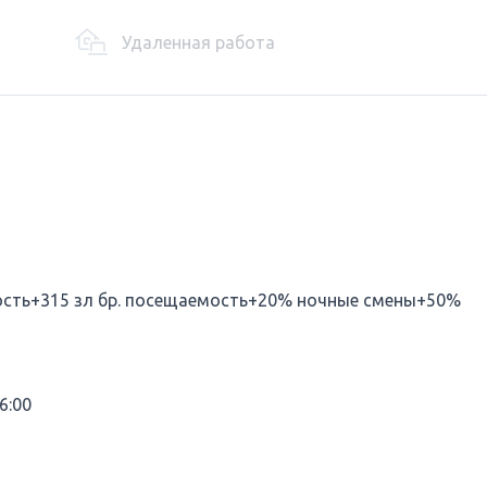
Удаленная работа
ивность+315 зл бр. посещаемость+20% ночные смены+50%
6:00