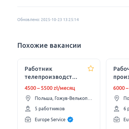
Обновлено: 2025-10-23 13:25:14
Похожие вакансии
Работник
Рабо
телепроизводственной
прои
компании TPV /
комп
4500 – 5500 zł/месяц
6000 –
Без ночных смен
Energ
Польша, Гожув-Велькопольски
По
(Вроц
5 работников
6 
Europe Service
Eu