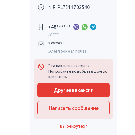
NIP: PL7511702540
+48******
A****
******
Электронная почта
Эта вакансия закрыта.
Попробуйте подобрать другую
вакансию.
Другие вакансии
Написать сообщение
Вы рекрутер?