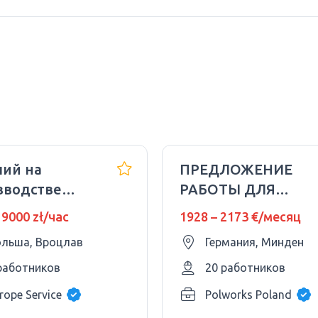
чий на
ПРЕДЛОЖЕНИЕ
зводстве
РАБОТЫ ДЛЯ
ании LG
ПРОИЗВОДСТВЕН
 9000 zł/час
1928 – 2173 €/месяц
y Solution
РАБОЧИХ -
льша, Вроцлав
Германия, Минден
лав)
работников
20 работников
rope Service
Polworks Poland