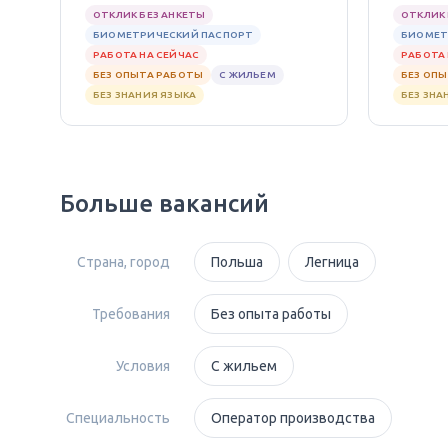
ОТКЛИК БЕЗ АНКЕТЫ
ОТКЛИК 
БИОМЕТРИЧЕСКИЙ ПАСПОРТ
БИОМЕТ
РАБОТА НА СЕЙЧАС
РАБОТА 
БЕЗ ОПЫТА РАБОТЫ
С ЖИЛЬЕМ
БЕЗ ОП
БЕЗ ЗНАНИЯ ЯЗЫКА
БЕЗ ЗНА
Больше вакансий
Страна, город
Польша
Легница
Требования
Без опыта работы
Условия
С жильем
Специальность
Оператор производства