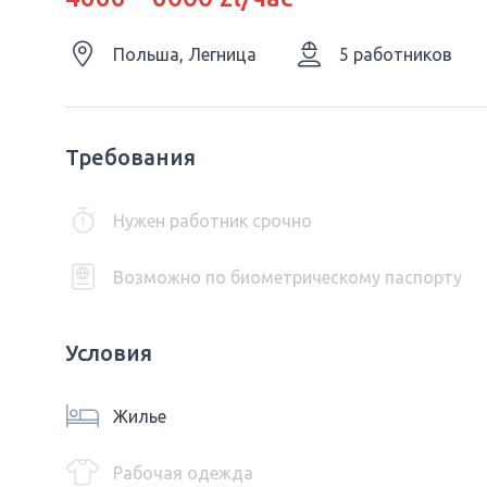
Польша, Легница
5 работников
Требования
Нужен работник срочно
Возможно по биометрическому паспорту
Условия
Жилье
Рабочая одежда