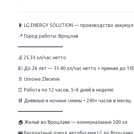
🔋 LG ENERGY SOLUTION — производство аккумулят
📍 Город работы: Вроцлав
━━━━━━━━━━━━━━━
💰 25.33 зл/час нетто
💵 До 26 лет — 31.40 зл/час нетто + премии до 10
📄 Umowa Zlecenie
⏰ Работа по 12 часов, 5–6 дней в неделю
📆 Дневные и ночные смены • 240+ часов в месяц
━━━━━━━━━━━━━━━
🏠 Жильё во Вроцлаве — коммунальные 500 зл
🚌 Бесплатный доезд автобусами LG по Вроцлаву