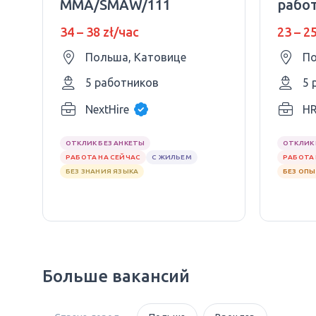
MMA/SMAW/111
рабо
34 – 38 zł/час
23 – 2
Польша, Катовице
По
5 работников
5 
NextHire
HR
ОТКЛИК БЕЗ АНКЕТЫ
ОТКЛИК 
РАБОТА НА СЕЙЧАС
С ЖИЛЬЕМ
РАБОТА 
БЕЗ ЗНАНИЯ ЯЗЫКА
БЕЗ ОП
Больше вакансий