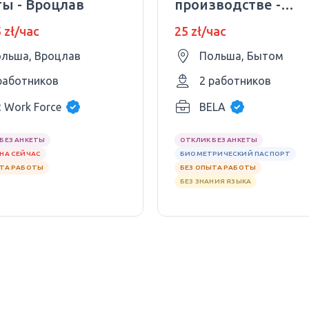
ты - Вроцлав
производстве -
алюминиевые
5 zł/час
25 zł/час
стеклоочистители
льша, Вроцлав
Польша, Бытом
работников
2 работников
 Work Force
BELA
БЕЗ АНКЕТЫ
ОТКЛИК БЕЗ АНКЕТЫ
НА СЕЙЧАС
БИОМЕТРИЧЕСКИЙ ПАСПОРТ
ЫТА РАБОТЫ
БЕЗ ОПЫТА РАБОТЫ
БЕЗ ЗНАНИЯ ЯЗЫКА