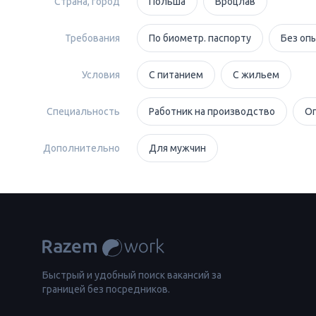
Страна, город
Польша
Вроцлав
Требования
По биометр. паспорту
Без оп
Условия
С питанием
С жильем
Специальность
Работник на производство
Оп
Дополнительно
Для мужчин
Быстрый и удобный поиск вакансий за
границей без посредников.