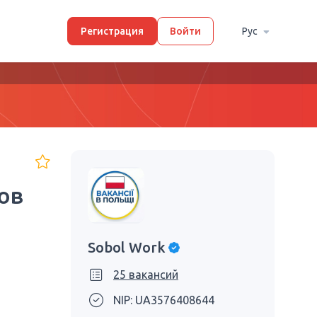
Регистрация
Войти
Рус
ов
Sobol Work
25 вакансий
NIP: UA3576408644