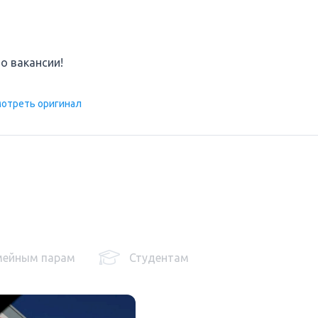
по вакансии!
отреть оригинал
мейным парам
Студентам