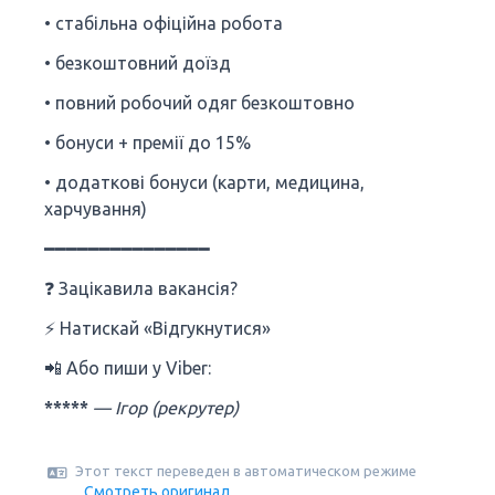
• стабільна офіційна робота
• безкоштовний доїзд
• повний робочий одяг безкоштовно
• бонуси + премії до 15%
• додаткові бонуси (карти, медицина,
харчування)
━━━━━━━━━━━━━━━
❓ Зацікавила вакансія?
⚡ Натискай «Відгукнутися»
📲 Або пиши у Viber:
*****
— Ігор (рекрутер)
Этот текст переведен в автоматическом режиме
Смотреть оригинал