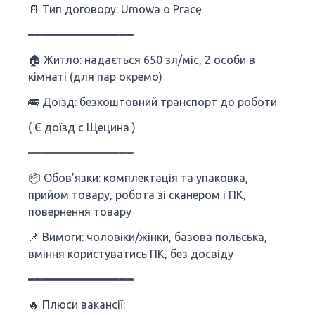
📄 Тип договору: Umowa o Pracę
━━━━━━━━━━━━━━━
🏠 Житло: надається 650 зл/міс, 2 особи в
кімнаті (для пар окремо)
🚌 Доїзд: безкоштовний транспорт до роботи
( Є доїзд с Щецина )
━━━━━━━━━━━━━━━
📦 Обов’язки: комплектація та упаковка,
прийом товару, робота зі сканером і ПК,
повернення товару
📌 Вимоги: чоловіки/жінки, базова польська,
вміння користуватись ПК, без досвіду
━━━━━━━━━━━━━━━
🔥 Плюси вакансії: