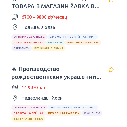
ТОВАРА В МАГАЗИН ŻABKA В
ПОЛЬШЕ
6700 – 9800 zł/месяц
Польша, Лодзь
ОТКЛИК БЕЗ АНКЕТЫ
БИОМЕТРИЧЕСКИЙ ПАСПОРТ
РАБОТА НА СЕЙЧАС
ПИТАНИЕ
БЕЗ ОПЫТА РАБОТЫ
С ЖИЛЬЕМ
БЕЗ ЗНАНИЯ ЯЗЫКА
🔥 Производство
рождественнских украшений и
икебан
14.99 €/час
Нидерланды, Хорн
ОТКЛИК БЕЗ АНКЕТЫ
БИОМЕТРИЧЕСКИЙ ПАСПОРТ
РАБОТА НА СЕЙЧАС
БЕЗ ОПЫТА РАБОТЫ
С ЖИЛЬЕМ
БЕЗ ЗНАНИЯ ЯЗЫКА