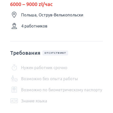
6000 – 9000 zł/час
Польша, Острув-Велькопольски
4 работников
Требования
ОТСУТСТВУЮТ
Нужен работник срочно
Возможно без опыта работы
Возможно по биометрическому паспорту
Знание языка