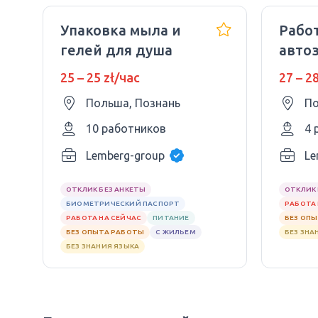
Упаковка мыла и
Работ
гелей для душа
авто
25 – 25 zł/час
27 – 2
Польша, Познань
По
10 работников
4 
Lemberg-group
Le
ОТКЛИК БЕЗ АНКЕТЫ
ОТКЛИК 
БИОМЕТРИЧЕСКИЙ ПАСПОРТ
РАБОТА 
РАБОТА НА СЕЙЧАС
ПИТАНИЕ
БЕЗ ОП
БЕЗ ОПЫТА РАБОТЫ
С ЖИЛЬЕМ
БЕЗ ЗНА
БЕЗ ЗНАНИЯ ЯЗЫКА