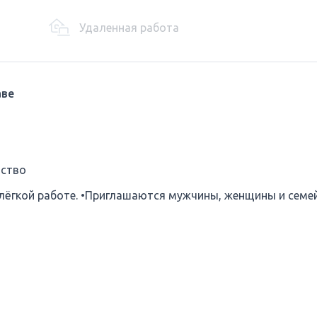
Удаленная работа
аве
йство
лёгкой работе. •Приглашаются мужчины, женщины и семе