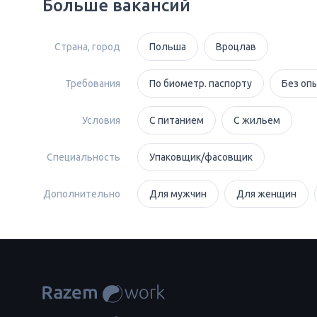
Больше вакансий
Страна, город
Польша
Вроцлав
Требования
По биометр. паспорту
Без оп
Условия
С питанием
С жильем
Специальность
Упаковщик/фасовщик
Дополнительно
Для мужчин
Для женщин