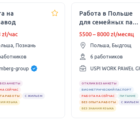
а на
Работа в Польше
завод
для семейных пар,
женщин,мужчин
8 zł/час
5500 – 8000 zł/месяц
на заводе
льша, Познань
Польша, Быдгощ
работников
6 работников
mberg-group
USPI WORK PAWEŁ G
БЕЗ АНКЕТЫ
ОТКЛИК БЕЗ АНКЕТЫ
НА СЕЙЧАС
БИОМЕТРИЧЕСКИЙ ПАСПОРТ
ЫТА РАБОТЫ
С ЖИЛЬЕМ
РАБОТА НА СЕЙЧАС
ПИТАНИЕ
НИЯ ЯЗЫКА
БЕЗ ОПЫТА РАБОТЫ
С ЖИЛЬЕМ
БЕЗ ЗНАНИЯ ЯЗЫКА