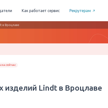
датели
Как работает сервис
Рекрутерам
t в Вроцлаве
 НА СЕЙЧАС
 изделий Lindt в Вроцлаве