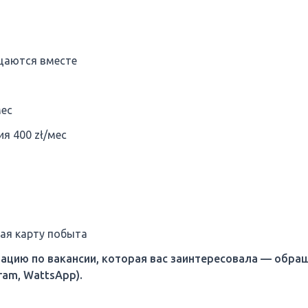
щаются вместе
мес
я 400 zł/мес
ая карту побыта
тацию по вакансии, которая вас заинтересовала — обра
ram, WattsApp).