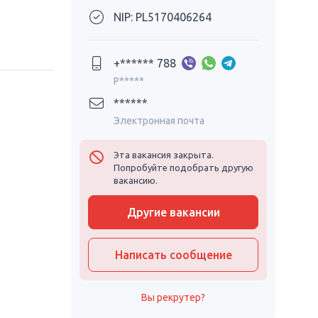
NIP: PL5170406264
+****** 788
P*****
******
Электронная почта
Эта вакансия закрыта.
Попробуйте подобрать другую
вакансию.
Другие вакансии
Написать сообщение
Вы рекрутер?