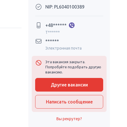
NIP: PL6040100389
+48******
T******
******
Электронная почта
Эта вакансия закрыта.
Попробуйте подобрать другую
вакансию.
Другие вакансии
Написать сообщение
Вы рекрутер?