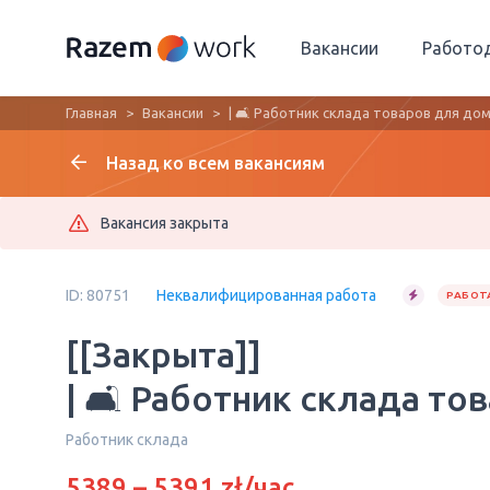
Вакансии
Работо
Главная
Вакансии
| 🛋️ Работник склада товаров для дома
Назад ко всем вакансиям
Вакансия закрыта
ID: 80751
Неквалифицированная работа
РАБОТА
[[Закрыта]]
| 🛋️ Работник склада то
Работник склада
5389 – 5391 zł/час