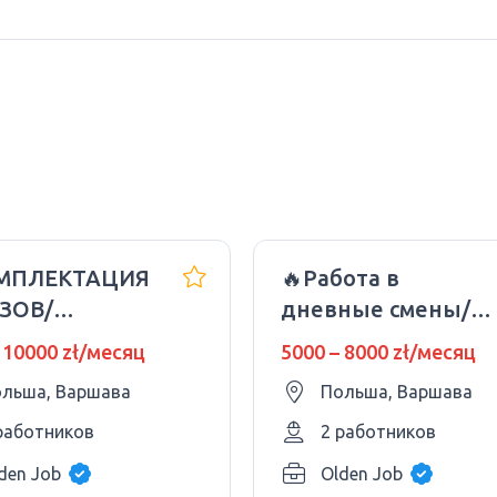
МПЛЕКТАЦИЯ
🔥Работа в
ЗОВ/
дневные смены/
ИЛЬНО ПО 8-
Водитель-курьер/
 10000 zł/месяц
5000 – 8000 zł/месяц
АСОВ🔥
Польские права
льша, Варшава
Польша, Варшава
работников
2 работников
den Job
Olden Job