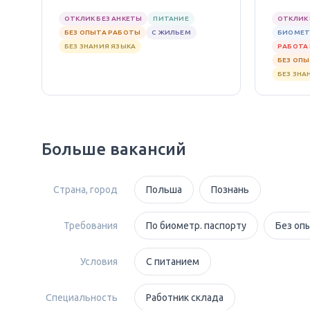
ОТКЛИК БЕЗ АНКЕТЫ
ПИТАНИЕ
ОТКЛИК 
БЕЗ ОПЫТА РАБОТЫ
С ЖИЛЬЕМ
БИОМЕТ
БЕЗ ЗНАНИЯ ЯЗЫКА
РАБОТА 
БЕЗ ОП
БЕЗ ЗНА
Больше вакансий
Страна, город
Польша
Познань
Требования
По биометр. паспорту
Без оп
Условия
С питанием
Специальность
Работник склада