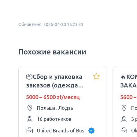
Обновлено: 2026-04-20 15:23:33
Похожие вакансии
📦Сбор и упаковка
🔥КО
заказов (одежда,
ЗАКА
книги, игрушки)
СТАБ
5000 – 6500 zł/месяц
5600 –
Дневные
10 Ч
Польша, Лодзь
По
изменения
16 работников
3 
United Brands of Business Sp zo.o.
Ol