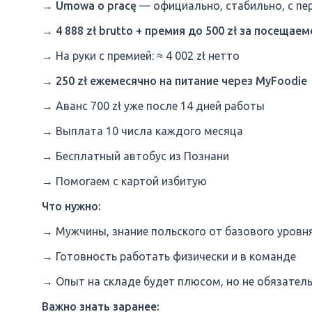
→ Umowa o pracę
— официально, стабильно, с пе
→ 4 888 zł brutto + премия до 500 zł за посещае
→ На руки с премией: ≈ 4 002 zł нетто
→ 250 zł ежемесячно на питание через MyFoodie
→ Аванс 700 zł уже после 14 дней работы
→ Выплата 10 числа каждого месяца
→ Бесплатный автобус из Познани
→ Помогаем с картой избитую
Что нужно:
→ Мужчины, знание польского от базового уровн
→ Готовность работать физически и в команде
→ Опыт на складе будет плюсом, но не обязател
Важно знать заранее: