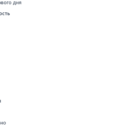
рвого дня
мость
я
ьно