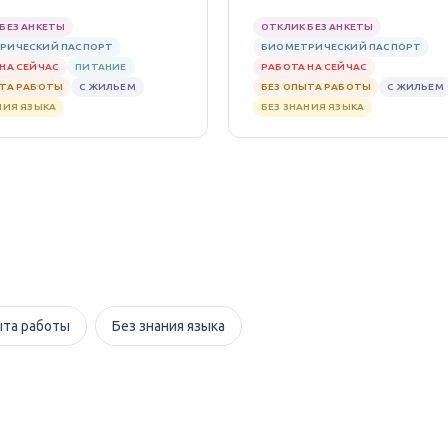
БЕЗ АНКЕТЫ
ОТКЛИК БЕЗ АНКЕТЫ
РИЧЕСКИЙ ПАСПОРТ
БИОМЕТРИЧЕСКИЙ ПАСПОРТ
НА СЕЙЧАС
ПИТАНИЕ
РАБОТА НА СЕЙЧАС
ЫТА РАБОТЫ
С ЖИЛЬЕМ
БЕЗ ОПЫТА РАБОТЫ
С ЖИЛЬЕМ
НИЯ ЯЗЫКА
БЕЗ ЗНАНИЯ ЯЗЫКА
ыта работы
Без знания языка