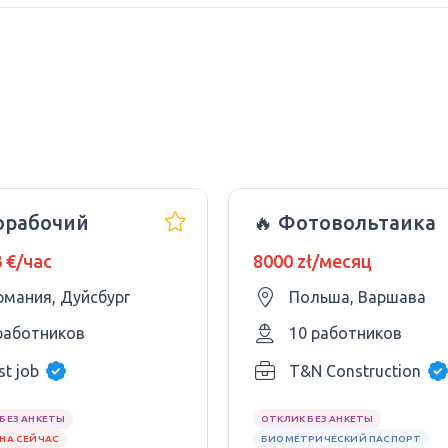
орабочий
🔥 Фотовольтаика
3 €/час
8000 zł/месяц
рмания, Дуйсбург
Польша, Варшава
работников
10 работников
st job
T&N Construction
БЕЗ АНКЕТЫ
ОТКЛИК БЕЗ АНКЕТЫ
НА СЕЙЧАС
БИОМЕТРИЧЕСКИЙ ПАСПОРТ