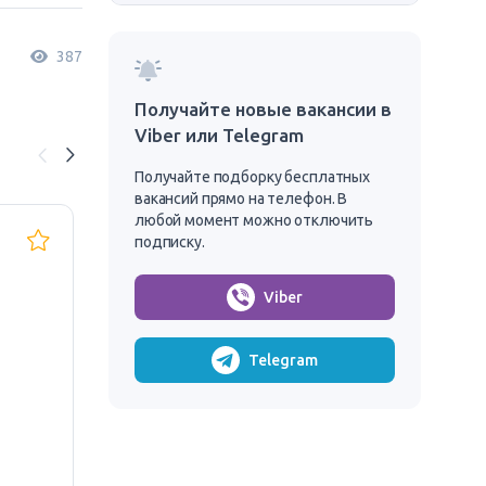
387
Получайте новые вакансии в
Viber или Telegram
Получайте подборку бесплатных
вакансий прямо на телефон. В
любой момент можно отключить
Строительный
Сп
подписку.
рабочий - Варшава
вн
Viber
(без
от
5600 – 8000 zł/месяц
35 
представительства)
Польша, Варшава
Telegram
10 работников
Technoinstal sp. z o.o.
ОТКЛИК БЕЗ АНКЕТЫ
ОТ