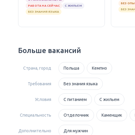
БЕЗ ОП
РАБОТА НА СЕЙЧАС
С ЖИЛЬЕМ
БЕЗ ЗНА
БЕЗ ЗНАНИЯ ЯЗЫКА
Больше вакансий
Страна, город
Польша
Кемпно
Требования
Без знания языка
Условия
С питанием
С жильем
Специальность
Отделочник
Каменщик
Дополнительно
Для мужчин