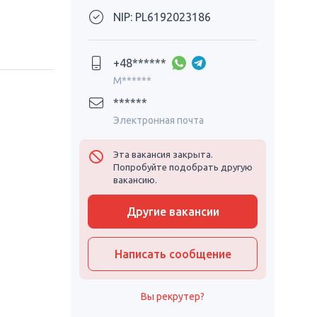
NIP: PL6192023186
+48******
M******
******
Электронная почта
Эта вакансия закрыта.
Попробуйте подобрать другую
вакансию.
Другие вакансии
Написать сообщение
Вы рекрутер?