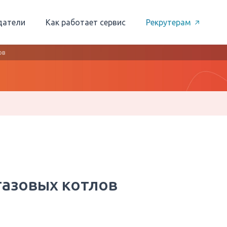
датели
Как работает сервис
Рекрутерам
ов
газовых котлов