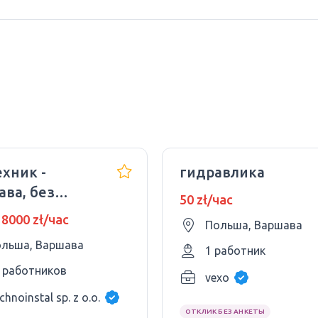
хник -
гидравлика
ва, без
50 zł/час
ставительства.
 8000 zł/час
Польша, Варшава
льша, Варшава
1 работник
 работников
vexo
chnoinstal sp. z o.o.
ОТКЛИК БЕЗ АНКЕТЫ