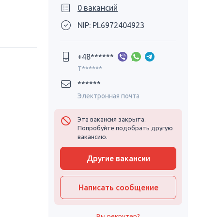
0 вакансий
NIP: PL6972404923
+48******
T******
******
Электронная почта
Эта вакансия закрыта.
Попробуйте подобрать другую
вакансию.
Другие вакансии
Написать сообщение
Вы рекрутер?