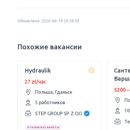
Обновлено: 2026-06-18 20:38:59
Похожие вакансии
Hydraulik
Санте
Варша
27 zł/час
пред
5200 –
Польша, Гданьск
По
5 работников
10
STEP GROUP SP. Z O.O.
Te
ОТКЛИК БЕЗ АНКЕТЫ