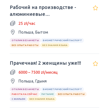
Рабочий на производстве -
алюминиевые
стеклоочистители
25 zł/час
Польша, Бытом
ОТКЛИК БЕЗ АНКЕТЫ
БИОМЕТРИЧЕСКИЙ ПАСПОРТ
БЕЗ ОПЫТА РАБОТЫ
БЕЗ ЗНАНИЯ ЯЗЫКА
Прачечная! 2 женщины уже!!!
6000 – 7500 zł/месяц
Польша, Гдыня
ОТКЛИК БЕЗ АНКЕТЫ
БИОМЕТРИЧЕСКИЙ ПАСПОРТ
РАБОТА НА СЕЙЧАС
ПИТАНИЕ
БЕЗ ОПЫТА РАБОТЫ
С ЖИЛЬЕМ
БЕЗ ЗНАНИЯ ЯЗЫКА