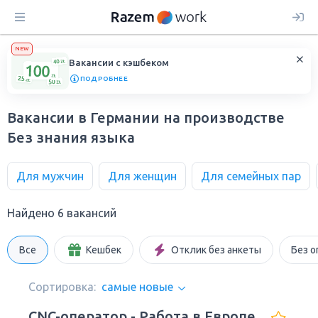
NEW
Вакансии с кэшбеком
ПОДРОБНЕЕ
Вакансии в Германии на производстве
Без знания языка
Для мужчин
Для женщин
Для семейных пар
Найдено 6 вакансий
Все
Кешбек
Отклик без анкеты
Без о
Сортировка:
самые новые
CNC-оператор - Работа в Европе