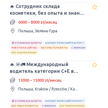
🔥 Сотрудник склада
косметики, без опыта и знания
языка
6000 – 8000 zł/месяц
Польша, Зелёна-Гура
ОТКЛИК БЕЗ АНКЕТЫ
БИОМЕТРИЧЕСКИЙ ПАСПОРТ
РАБОТА НА СЕЙЧАС
БЕЗ ОПЫТА РАБОТЫ
С ЖИЛЬЕМ
БЕЗ ЗНАНИЯ ЯЗЫКА
🔥 🚨🚛 Международный
водитель категории C+E в
Европе
13000 – 15000 zł/месяц
Польша, Kraków / Rzeszów / Katowice / Kielce / Lublin
ОТКЛИК БЕЗ АНКЕТЫ
БИОМЕТРИЧЕСКИЙ ПАСПОРТ
БЕЗ ОПЫТА РАБОТЫ
С ЖИЛЬЕМ
БЕЗ ЗНАНИЯ ЯЗЫКА