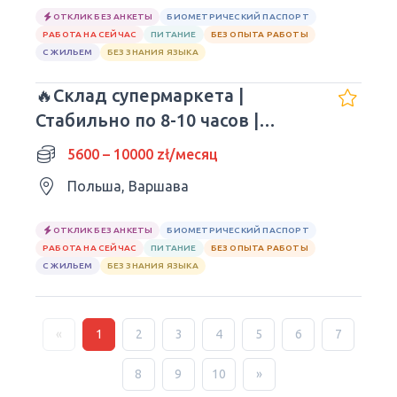
ОТКЛИК БЕЗ АНКЕТЫ
БИОМЕТРИЧЕСКИЙ ПАСПОРТ
РАБОТА НА СЕЙЧАС
ПИТАНИЕ
БЕЗ ОПЫТА РАБОТЫ
С ЖИЛЬЕМ
БЕЗ ЗНАНИЯ ЯЗЫКА
🔥Склад супермаркета |
Стабильно по 8-10 часов |
Обеды🔥
5600 – 10000 zł/месяц
Польша, Варшава
ОТКЛИК БЕЗ АНКЕТЫ
БИОМЕТРИЧЕСКИЙ ПАСПОРТ
РАБОТА НА СЕЙЧАС
ПИТАНИЕ
БЕЗ ОПЫТА РАБОТЫ
С ЖИЛЬЕМ
БЕЗ ЗНАНИЯ ЯЗЫКА
«
1
2
3
4
5
6
7
8
9
10
»