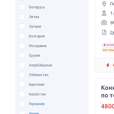
П
Беларусь
1
Литва
SN
Латвия
С
Болгария
ОТКЛ
Молдавия
БЕЗ ОП
Грузия
Азербайджан
Узбекистан
Киргизия
Кон
по 
Казахстан
обс
Германия
4800
Чехия