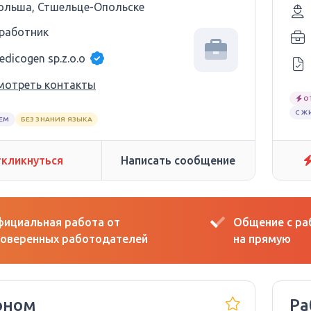
ольша, Стшельце-Опольске
 работник
edicogen sp.z.o.o
мотреть контакты
О
С Ж
ЕМ
БЕЗ ЗНАНИЯ ЯЗЫКА
кликнуться
Написать сообщение
ициальная работа от
Общение с р
оверенных работодателей
на прямую
оном
Ра