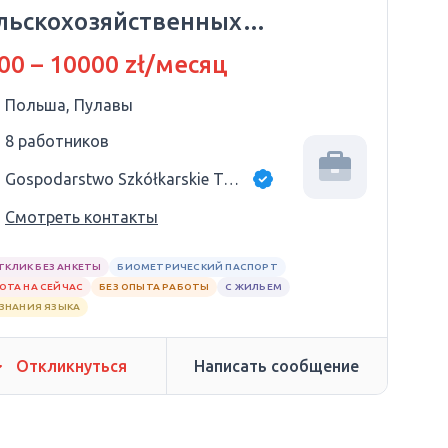
льскохозяйственных
льтур.
00 – 10000 zł/месяц
Польша, Пулавы
8 работников
Gospodarstwo Szkółkarskie Tomasz Dębski
Смотреть контакты
ТКЛИК БЕЗ АНКЕТЫ
БИОМЕТРИЧЕСКИЙ ПАСПОРТ
ОТА НА СЕЙЧАС
БЕЗ ОПЫТА РАБОТЫ
С ЖИЛЬЕМ
 ЗНАНИЯ ЯЗЫКА
Откликнуться
Написать сообщение