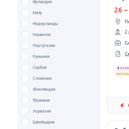
Ирландия
26 –
Кипр
П
Нидерланды
2
Норвегия
G
Португалия
С
Румыния
Сербия
ОТКЛ
БЕЗ ЗН
Словения
Финляндия
Франция
Хорватия
Швейцария