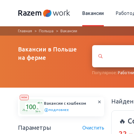
Вакансии
Работо
Главная
Польша
Вакансии
Вакансии в Польше
на ферме
Популярное:
Работни
NEW
Найде
Вакансии с кэшбеком
ПОДРОБНЕЕ
🔥 С
Параметры
Очистить
22 –