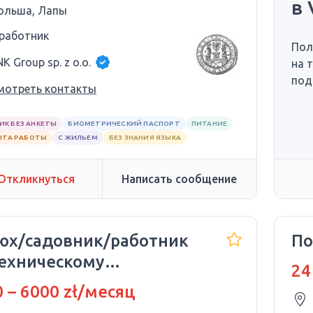
в 
ольша, Лапы
 работник
Пол
K Group sp. z o.o.
на 
под
мотреть контакты
ИК БЕЗ АНКЕТЫ
БИОМЕТРИЧЕСКИЙ ПАСПОРТ
ПИТАНИЕ
ЫТА РАБОТЫ
С ЖИЛЬЕМ
БЕЗ ЗНАНИЯ ЯЗЫКА
Откликнуться
Написать сообщение
юх/садовник/работник
По
техническому
24
луживанию
 – 6000 zł/месяц