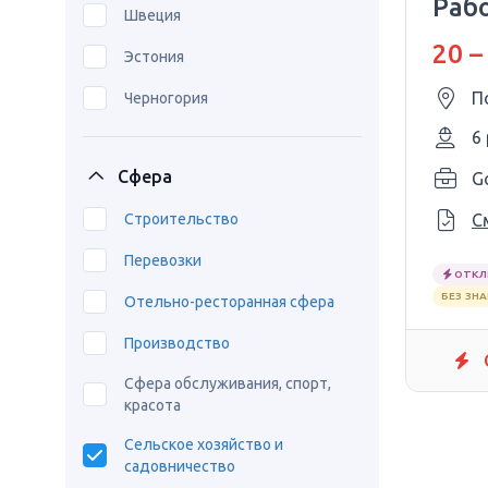
Рабо
Швеция
20 –
Эстония
П
Черногория
6
Сфера
G
Строительство
С
Перевозки
ОТКЛ
БЕЗ ЗН
Отельно-ресторанная сфера
Производство
Сфера обслуживания, спорт,
красота
Сельское хозяйство и
садовничество