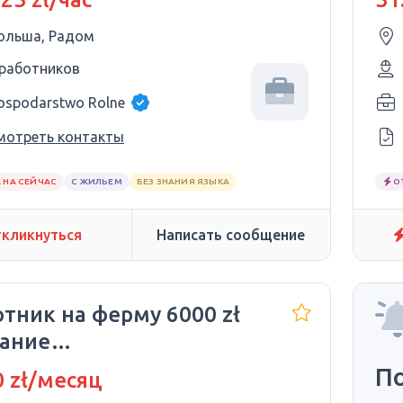
ольша, Радом
 работников
ospodarstwo Rolne
мотреть контакты
 НА СЕЙЧАС
С ЖИЛЬЕМ
БЕЗ ЗНАНИЯ ЯЗЫКА
О
кликнуться
Написать сообщение
тник на ферму 6000 zł
тание
оживание)срочно!
П
 zł/месяц