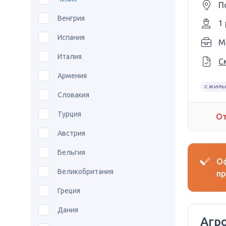
П
Венгрия
1
Испания
M
Италия
С
Армения
С ЖИЛЬ
Словакия
Турция
От
Австрия
Бельгия
Оф
Великобритания
пр
Греция
Дания
Агр