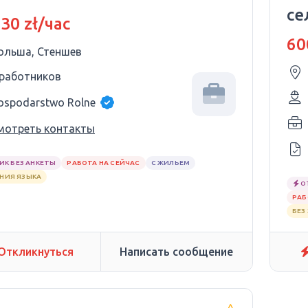
се
 30 zł/час
ку
60
ольша, Стеншев
 работников
ospodarstwo Rolne
мотреть контакты
ИК БЕЗ АНКЕТЫ
РАБОТА НА СЕЙЧАС
С ЖИЛЬЕМ
АНИЯ ЯЗЫКА
О
РАБ
БЕЗ
Откликнуться
Написать сообщение