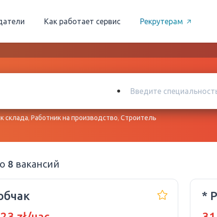
датели
Как работает сервис
Рекрутерам
к склада
,
Работник на производство
,
Строитель
но
8
вакансий
обчак
* 
 23 zł/час
31