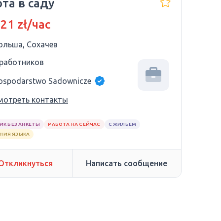
та в саду
 21 zł/час
ольша, Сохачев
 работников
ospodarstwo Sadownicze
мотреть контакты
ИК БЕЗ АНКЕТЫ
РАБОТА НА СЕЙЧАС
С ЖИЛЬЕМ
АНИЯ ЯЗЫКА
Откликнуться
Написать сообщение