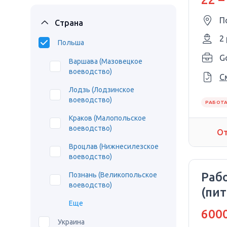
П
Страна
2
Польша
G
Варшава (Мазовецкое
воеводство)
С
Лодзь (Лодзинское
воеводство)
РАБОТА
Краков (Малопольское
воеводство)
От
Вроцлав (Нижнесилезское
воеводство)
Рабо
Познань (Великопольское
воеводство)
(пи
Еще
+пр
6000
Украина