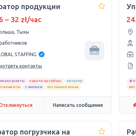
ратор продукции
Уп
6 – 32 zł/час
24
ольша, Тыхы
 работников
LOBAL STAFFING
мотреть контакты
ИК БЕЗ АНКЕТЫ
РАБОТА НА СЕЙЧАС
ПИТАНИЕ
О
ЫТА РАБОТЫ
С ЖИЛЬЕМ
БЕЗ ЗНАНИЯ ЯЗЫКА
БЕЗ
Откликнуться
Написать сообщение
ратор погрузчика на
Ра