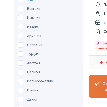
П
Венгрия
1
Испания
Er
Италия
С
Армения
ОТКЛ
Словакия
РАБОТА
Турция
Австрия
Бельгия
Великобритания
Оф
пр
Греция
Дания