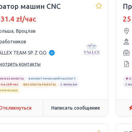
ратор машин CNC
Пр
 31.4 zł/час
25
ольша, Вроцлав
 работников
ALLEX TEAM SP. Z O.O.
мотреть контакты
ИК БЕЗ АНКЕТЫ
БИОМЕТРИЧЕСКИЙ ПАСПОРТ
О
 НА СЕЙЧАС
БЕЗ ОПЫТА РАБОТЫ
С ЖИЛЬЕМ
С Ж
АНИЯ ЯЗЫКА
Откликнуться
Написать сообщение