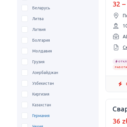
32 –
Беларусь
П
Литва
1
Латвия
AL
Болгария
С
Молдавия
Грузия
ОТКЛ
РАБОТА
Азербайджан
Узбекистан
Киргизия
Казахстан
Сва
Германия
36 z
Чехия