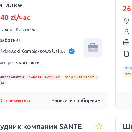
опилке
26
 40 zł/час
ольша, Картузы
 работник
Jażdżewski Kompleksowe Usługi budowlane
мотреть контакты
БИО
БЕЗ
ИК БЕЗ АНКЕТЫ
РАБОТА НА СЕЙЧАС
БЕЗ ОПЫТА РАБОТЫ
ЕМ
Откликнуться
Написать сообщение
рудник компании SANTE
Шв