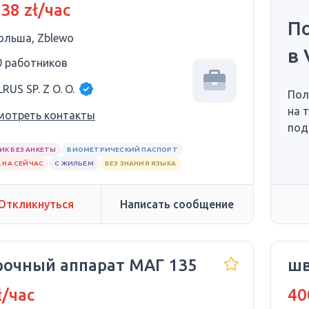
 38 zł/час
П
ольша, Zblewo
в 
0 работников
RUS SP. Z O. O.
Пол
на 
мотреть контакты
под
ИК БЕЗ АНКЕТЫ
БИОМЕТРИЧЕСКИЙ ПАСПОРТ
 НА СЕЙЧАС
С ЖИЛЬЕМ
БЕЗ ЗНАНИЯ ЯЗЫКА
Откликнуться
Написать сообщение
рочный аппарат МАГ 135
шв
ł/час
40