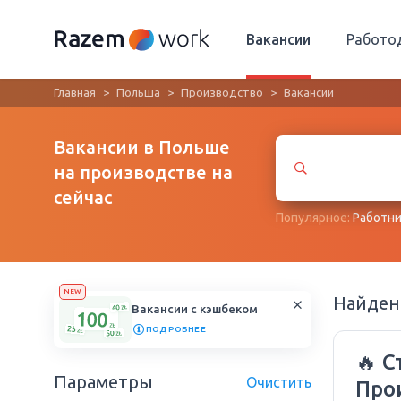
Вакансии
Работо
Главная
Польша
Производство
Вакансии
Вакансии в Польше
на производстве на
сейчас
Популярное:
Работни
NEW
Найде
Вакансии с кэшбеком
ПОДРОБНЕЕ
🔥 С
Параметры
Очистить
Про