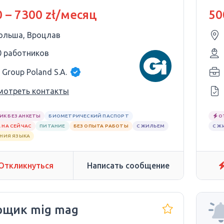
| Wrocław
 – 7300 zł/месяц
50
ольша, Вроцлав
0 работников
 Group Poland S.A.
мотреть контакты
ИК БЕЗ АНКЕТЫ
БИОМЕТРИЧЕСКИЙ ПАСПОРТ
О
 НА СЕЙЧАС
ПИТАНИЕ
БЕЗ ОПЫТА РАБОТЫ
С ЖИЛЬЕМ
С Ж
АНИЯ ЯЗЫКА
Откликнуться
Написать сообщение
рщик mig mag