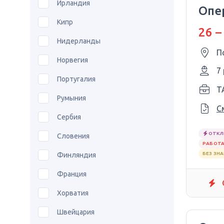
Ирландия
Опе
Кипр
26 –
Нидерланды
П
Норвегия
7
Португалия
T
Румыния
С
Сербия
ОТКЛ
Словения
РАБОТА
БЕЗ ЗН
Финляндия
Франция
Хорватия
Швейцария