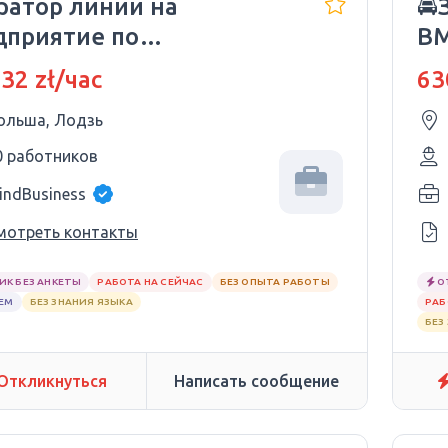
ратор линии на
🚘
приятие по
BM
отовлению сладостей
Вр
 32 zł/час
63
ольша, Лодзь
0 работников
indBusiness
мотреть контакты
ИК БЕЗ АНКЕТЫ
РАБОТА НА СЕЙЧАС
БЕЗ ОПЫТА РАБОТЫ
О
ЕМ
БЕЗ ЗНАНИЯ ЯЗЫКА
РАБ
БЕЗ
Откликнуться
Написать сообщение