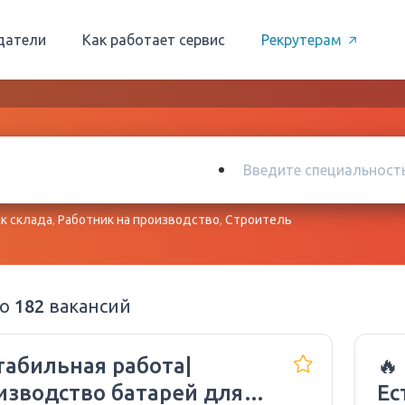
датели
Как работает сервис
Рекрутерам
к склада
,
Работник на производство
,
Строитель
но
182
вакансий
табильная работа|
🔥
изводство батарей для
Ес