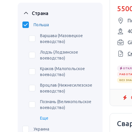
авто
5500
Страна
П
Польша
4
Варшава (Мазовецкое
воеводство)
Gi
Лодзь (Лодзинское
С
воеводство)
Краков (Малопольское
ОТКЛ
воеводство)
РАБОТА
БЕЗ ЗН
Вроцлав (Нижнесилезское
воеводство)
Познань (Великопольское
воеводство)
Еще
Сва
Украина