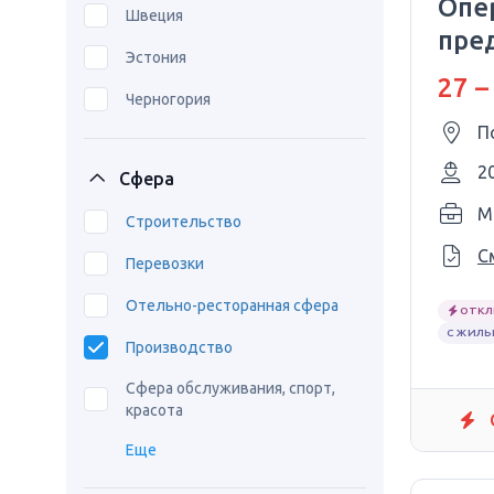
Опе
Швеция
пред
Эстония
изг
27 –
Черногория
П
2
Сфера
M
Строительство
С
Перевозки
Отельно-ресторанная сфера
ОТКЛ
С ЖИЛЬ
Производство
Сфера обслуживания, спорт,
красота
Еще