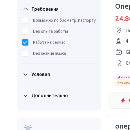
Опе
Требования
24.8
Возможно по биометр. паспорту
П
Без опыта работы
4
Работа на сейчас
G
Без знания языка
С
Условия
ОТКЛ
БЕЗ ОП
Дополнительно
опе