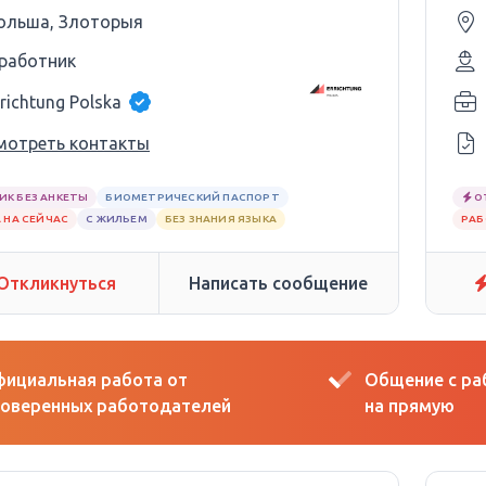
ольша, Злоторыя
 работник
richtung Polska
мотреть контакты
ИК БЕЗ АНКЕТЫ
БИОМЕТРИЧЕСКИЙ ПАСПОРТ
О
 НА СЕЙЧАС
С ЖИЛЬЕМ
БЕЗ ЗНАНИЯ ЯЗЫКА
РАБ
Откликнуться
Написать сообщение
ициальная работа от
Общение с р
оверенных работодателей
на прямую