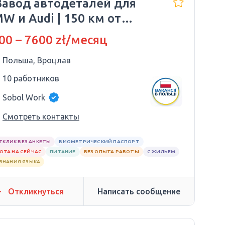
Завод автодеталей для
W и Audi | 150 км от
оцлава
00 – 7600 zł/месяц
Польша, Вроцлав
10 работников
Sobol Work
Смотреть контакты
ТКЛИК БЕЗ АНКЕТЫ
БИОМЕТРИЧЕСКИЙ ПАСПОРТ
ОТА НА СЕЙЧАС
ПИТАНИЕ
БЕЗ ОПЫТА РАБОТЫ
С ЖИЛЬЕМ
 ЗНАНИЯ ЯЗЫКА
Откликнуться
Написать сообщение