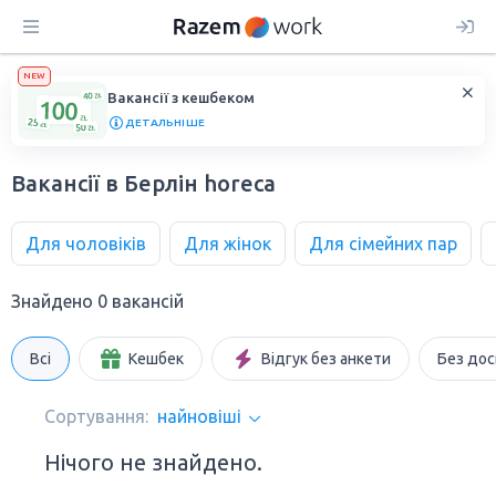
NEW
Вакансії з кешбеком
ДЕТАЛЬНІШЕ
Вакансії в Берлін horeca
Для чоловіків
Для жінок
Для сімейних пар
Знайдено 0 вакансій
Всі
Кешбек
Відгук без анкети
Без дос
Сортування:
найновіші
Нічого не знайдено.