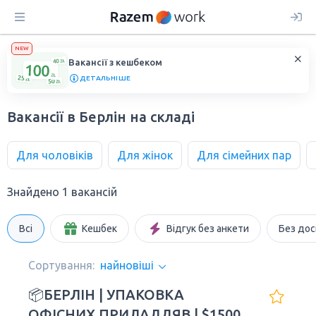
NEW
Вакансії з кешбеком
ДЕТАЛЬНІШЕ
Вакансії в Берлін на складі
Для чоловіків
Для жінок
Для сімейних пар
Знайдено 1 вакансій
Всі
Кешбек
Відгук без анкети
Без дос
Сортування:
найновіші
📦БЕРЛІН | УПАКОВКА
ОФІСНИХ ПРИЛАДДЯВ | $1500–