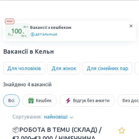
NEW
Вакансії з кешбеком
ДЕТАЛЬНІШЕ
Вакансії в Кельн
Для чоловіків
Для жінок
Для сімейних пар
Знайдено 4 вакансій
Всі
Кешбек
Відгук без анкети
Без дос
Сортування:
найновіші
📦РОБОТА В TEMU (СКЛАД) /
€2,000–€3,000 / НІМЕЧЧИНА