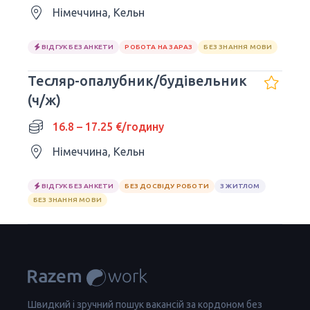
Німеччина, Кельн
ВІДГУК БЕЗ АНКЕТИ
РОБОТА НА ЗАРАЗ
БЕЗ ЗНАННЯ МОВИ
Тесляр-опалубник/будівельник
(ч/ж)
16.8 – 17.25 €/годину
Німеччина, Кельн
ВІДГУК БЕЗ АНКЕТИ
БЕЗ ДОСВІДУ РОБОТИ
З ЖИТЛОМ
БЕЗ ЗНАННЯ МОВИ
Швидкий і зручний пошук вакансій за кордоном без