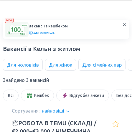
NEW
Вакансії з кешбеком
ДЕТАЛЬНІШЕ
Вакансії в Кельн з житлом
Для чоловіків
Для жінок
Для сімейних пар
Знайдено 3 вакансій
Всі
Кешбек
Відгук без анкети
Без дос
Сортування:
найновіші
📦РОБОТА В TEMU (СКЛАД) /
€2,000–€3,000 / НІМЕЧЧИНА