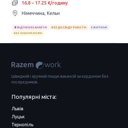
16.8 – 17.25 €/годину
Німеччина, Кельн
ВІДГУК БЕЗ АНКЕТИ
БЕЗ ДОСВІДУ РОБОТИ
З ЖИТЛОМ
БЕЗ ЗНАННЯ МОВИ
Швидкий і зручний пошук вакансій за кордоном без
посередників.
Популярні міста:
Львів
Луцьк
Тернопіль