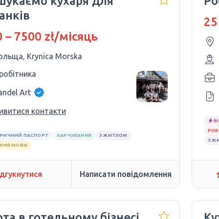
шукаємо кухаря для
Ро
анків
25
 – 7500 zł/місяць
ольща, Krynica Morska
 робітника
andel Art
ивитися контакти
В
РОБ
РИЧНИЙ ПАСПОРТ
ХАРЧУВАННЯ
З ЖИТЛОМ
З Ж
АННЯ МОВИ
ідгукнутися
Написати повідомлення
та в готельному бізнесі
Ку