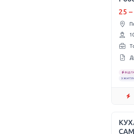
25 –
П
1
T
Д
ВІДГУ
З ЖИТ
КУХ
САМ