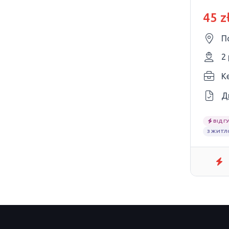
МО
45 z
П
2
Ke
Д
ВІДГУ
З ЖИТ