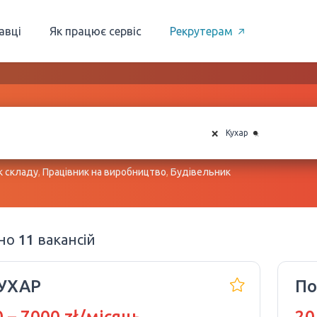
авці
Як працює сервіс
Рекрутерам
×
×
Кухар
к складу
,
Працівник на виробництво
,
Будівельник
ено
11
вакансій
КУХАР
По
 – 7000 zł/місяць
20