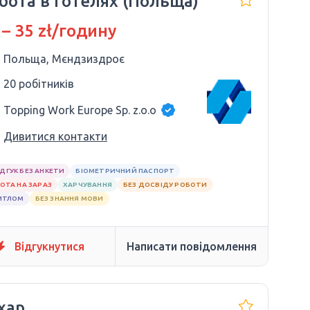
бота в готелях (Польща)
 – 35 zł/годину
Польща, Мєндзиздроє
20 робітників
Topping Work Europe Sp. z.o.o
Дивитися контакти
ІДГУК БЕЗ АНКЕТИ
БІОМЕТРИЧНИЙ ПАСПОРТ
ОТА НА ЗАРАЗ
ХАРЧУВАННЯ
БЕЗ ДОСВІДУ РОБОТИ
ИТЛОМ
БЕЗ ЗНАННЯ МОВИ
Відгукнутися
Написати повідомлення
хар