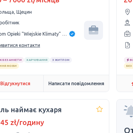
ольща, Щецин
 робітник
Dom Opieki "Wiejskie Klimaty" Martyna Ol
ивитися контакти
К БЕЗ АНКЕТИ
ХАРЧУВАННЯ
З ЖИТЛОМ
В
АННЯ МОВИ
БЕЗ
Відгукнутися
Написати повідомлення
ель наймає кухаря
 45 zł/годину
От