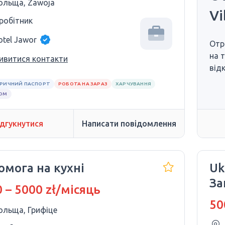
ольща, Zawoja
Vi
 робітник
otel Jawor
Отр
на 
ивитися контакти
від
РИЧНИЙ ПАСПОРТ
РОБОТА НА ЗАРАЗ
ХАРЧУВАННЯ
ЛОМ
ідгукнутися
Написати повідомлення
омога на кухні
Uk
За
 – 5000 zł/місяць
ку
50
ольща, Грифіце