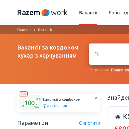
Вакансії
Роботод
Головна
Вакансії
Вакансії за кордоном
кухар з харчуванням
Популярне:
Працівни
NEW
Знайд
Вакансії з кешбеком
ДЕТАЛЬНІШЕ
🔥 
Параметри
Очистити
6800