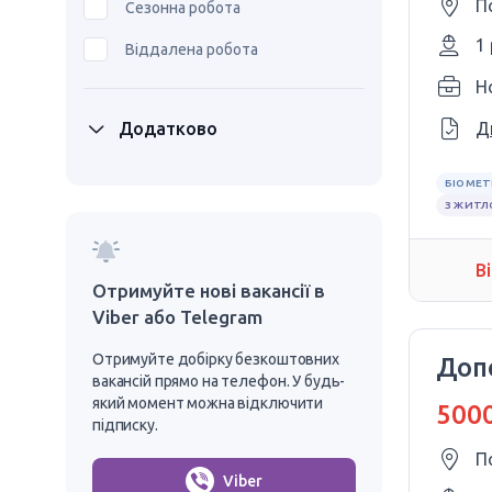
П
Сезонна робота
1
Віддалена робота
H
Додатково
Д
БІОМЕТ
З ЖИТ
В
Отримуйте нові вакансії в
Viber або Telegram
Отримуйте добірку безкоштовних
Доп
вакансій прямо на телефон. У будь-
який момент можна відключити
5000
підписку.
П
Viber