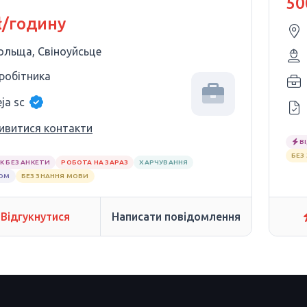
50
РЯ
ł/годину
ольща, Свіноуйсьце
 робітника
ja sc
ивитися контакти
В
БЕЗ
К БЕЗ АНКЕТИ
РОБОТА НА ЗАРАЗ
ХАРЧУВАННЯ
ЛОМ
БЕЗ ЗНАННЯ МОВИ
Відгукнутися
Написати повідомлення