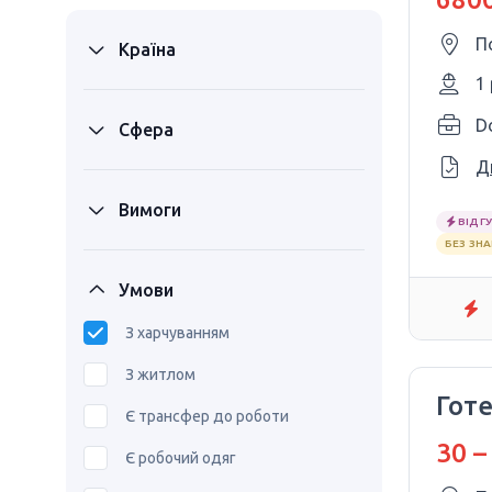
П
Країна
1
Сфера
Д
Вимоги
ВІДГУ
БЕЗ ЗН
Умови
З харчуванням
З житлом
Гот
Є трансфер до роботи
30 –
Є робочий одяг