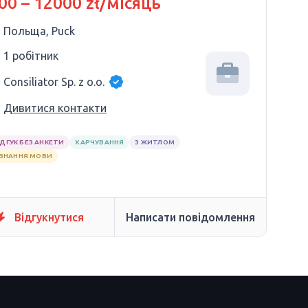
00 – 12000 zł/місяць
Польща, Puck
1 робітник
Consiliator Sp. z o.o.
Дивитися контакти
ІДГУК БЕЗ АНКЕТИ
ХАРЧУВАННЯ
З ЖИТЛОМ
 ЗНАННЯ МОВИ
Відгукнутися
Написати повідомлення