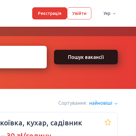
Реєстрація
Увійти
Укр
Пошук вакансії
Сортування:
найновіші
коївка, кухар, садівник
 – 30 zł/годину