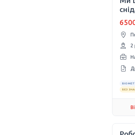
Ми 
снід
6500
П
2
H
Д
БІОМЕТ
БЕЗ ЗН
В
Робо