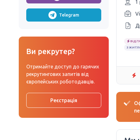
1
Vi
Telegram
Д
ВІДГУ
З ЖИТ
Ви рекрутер?
Отримайте доступ до гарячих
рекрутингових запитів від
європейських роботодавців.
Реєстрація
Оф
пе