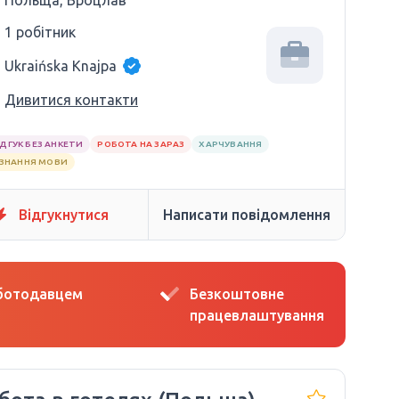
Польща, Вроцлав
1 робітник
Ukraińska Knajpa
Дивитися контакти
ІДГУК БЕЗ АНКЕТИ
РОБОТА НА ЗАРАЗ
ХАРЧУВАННЯ
 ЗНАННЯ МОВИ
Відгукнутися
Написати повідомлення
оботодавцем
Безкоштовне
працевлаштування