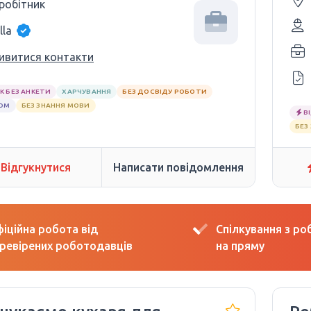
 робітник
lla
ивитися контакти
К БЕЗ АНКЕТИ
ХАРЧУВАННЯ
БЕЗ ДОСВІДУ РОБОТИ
ЛОМ
БЕЗ ЗНАННЯ МОВИ
В
БЕЗ
Відгукнутися
Написати повідомлення
іційна робота від
Спілкування з р
ревірених роботодавців
на пряму