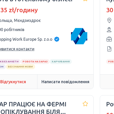
 35 zł/годину
30
ольща, Мєндзиздроє
00 робітників
opping Work Europe Sp. z.o.o
ивитися контакти
К БЕЗ АНКЕТИ
РОБОТА НА ЗАРАЗ
ХАРЧУВАННЯ
РОБ
ЛОМ
БЕЗ ЗНАННЯ МОВИ
Відгукнутися
Написати повідомлення
АР ПРАЦЮЄ НА ФЕРМІ
Ро
ОПІКЛУВАННЯ БІЛЯ