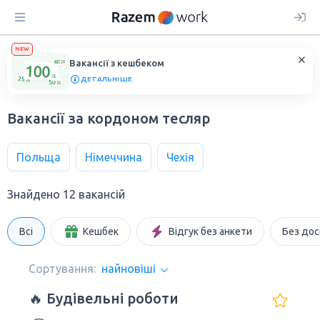
NEW
Вакансії з кешбеком
ДЕТАЛЬНІШЕ
Вакансії за кордоном тесляр
Польща
Німеччина
Чехія
Знайдено 12 вакансій
Всі
Кешбек
Відгук без анкети
Без дос
Сортування:
найновіші
🔥 Будівельні роботи