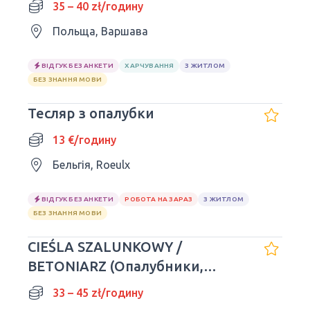
35 – 40 zł/годину
Польща, Варшава
ВІДГУК БЕЗ АНКЕТИ
ХАРЧУВАННЯ
З ЖИТЛОМ
БЕЗ ЗНАННЯ МОВИ
Тесляр з опалубки
13 €/годину
Бельгія, Roeulx
ВІДГУК БЕЗ АНКЕТИ
РОБОТА НА ЗАРАЗ
З ЖИТЛОМ
БЕЗ ЗНАННЯ МОВИ
CIEŚLA SZALUNKOWY /
BETONIARZ (Опалубники,
теслярі)
33 – 45 zł/годину