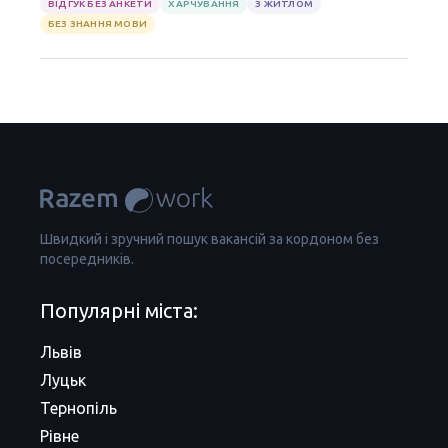
ВІДГУК БЕЗ АНКЕТИ
ХАРЧУВАННЯ
З ЖИТЛОМ
БЕЗ ЗНАННЯ МОВИ
Швидкий і зручний пошук вакансій за кордоном без
посередників.
Популярні міста:
Львів
Луцьк
Тернопіль
Рівне