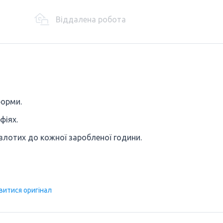
Віддалена робота
форми.
фіях.
2 злотих до кожної заробленої години.
витися оригінал