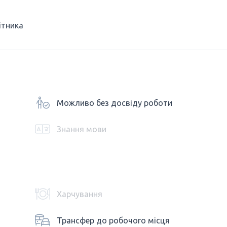
ітника
Можливо без досвіду роботи
Знання мови
Харчування
Трансфер до робочого місця