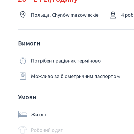
Польща, Chynów mazowieckie
4 роб
Вимоги
Потрібен працівник терміново
Можливо за біометричним паспортом
Умови
Житло
Робочий одяг