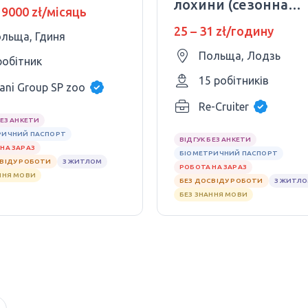
лохини (сезонна
 9000 zł/місяць
робота)
25 – 31 zł/годину
льща, Гдиня
Польща, Лодзь
робітник
15 робітників
ani Group SP zoo
Re-Cruiter
БЕЗ АНКЕТИ
РИЧНИЙ ПАСПОРТ
ВІДГУК БЕЗ АНКЕТИ
НА ЗАРАЗ
БІОМЕТРИЧНИЙ ПАСПОРТ
СВІДУ РОБОТИ
З ЖИТЛОМ
РОБОТА НА ЗАРАЗ
ННЯ МОВИ
БЕЗ ДОСВІДУ РОБОТИ
З ЖИТЛ
БЕЗ ЗНАННЯ МОВИ