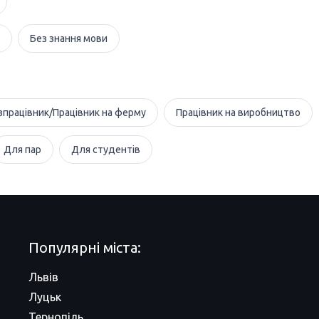
Без знання мови
зпрацівник/Працівник на ферму
Працівник на виробництво
Для пар
Для студентів
Популярні міста:
Львів
Луцьк
Тернопіль