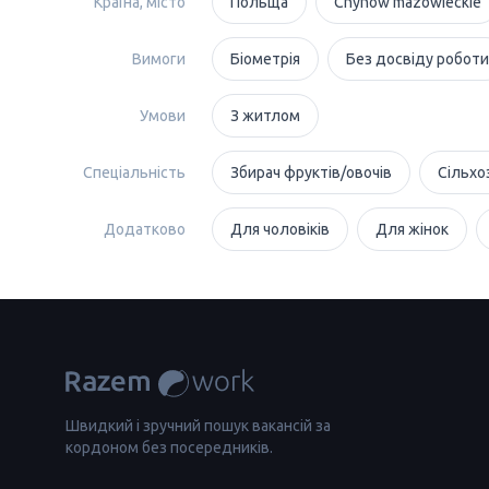
Країна, місто
Польща
Chynów mazowieckie
Вимоги
Біометрія
Без досвіду роботи
Умови
З житлом
Спеціальність
Збирач фруктів/овочів
Сільхо
Додатково
Для чоловіків
Для жінок
Швидкий і зручний пошук вакансій за
кордоном без посередників.