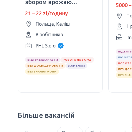
збором врожаю
5000 –
огірків та
21 – 22 zł/годину
По
помідорів
Польща, Каліш
1 
8 робітників
Im
PHL S.o o
ВІДГУК 
БІОМЕТ
ВІДГУК БЕЗ АНКЕТИ
РОБОТА НА ЗАРАЗ
РОБОТА 
БЕЗ ДОСВІДУ РОБОТИ
З ЖИТЛОМ
БЕЗ ДО
БЕЗ ЗНАННЯ МОВИ
БЕЗ ЗНА
Більше вакансій