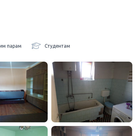
им парам
Студентам