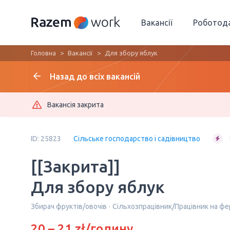
Вакансії
Роботод
Головна
Вакансії
Для збору яблук
Назад до всіх вакансій
Вакансія закрита
ID: 25823
Сільське господарство і садівництво
[[Закрита]]
Для збору яблук
Збирач фруктів/овочів
Сільхозпрацівник/Працівник на ф
20 – 21 zł/годину