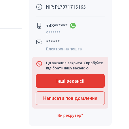
NIP: PL7971715165
+48******
S******
******
Електронна пошта
Ця вакансія закрита. Спробуйте
підібрати іншу вакансію.
Інші вакансії
Написати повідомлення
Ви рекрутер?